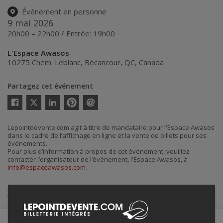
Événement en personne
9 mai 2026
20h00 – 22h00 / Entrée: 19h00
L'Espace Awasos
10275 Chem. Leblanc
,
Bécancour
,
QC
,
Canada
Partagez cet événement
Twitter
Facebook
Linkedin
Pinterest
Envoyer
par
courriel
Lepointdevente.com agit à titre de mandataire pour l'Espace Awasos
dans le cadre de l’affichage en ligne et la vente de billets pour ses
événements.
Pour plus d’information à propos de cet événement, veuillez
contacter l’organisateur de l’événement, l'Espace Awasos, à
info@espaceawasos.com
.
Achat de billets