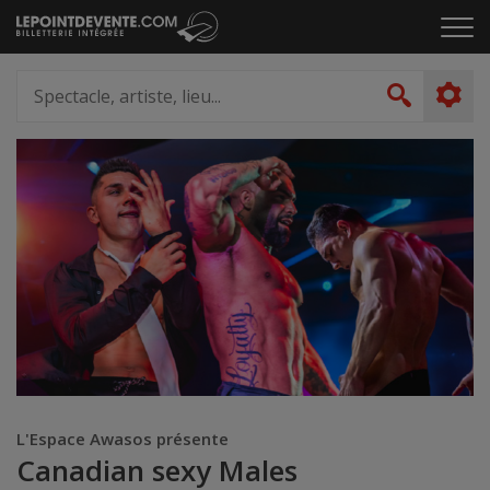
Passer
Cliq
au
pou
contenu
ouvr
Spectacle,
le
artiste,
Recher
men
lieu...
L'Espace Awasos présente
Canadian sexy Males