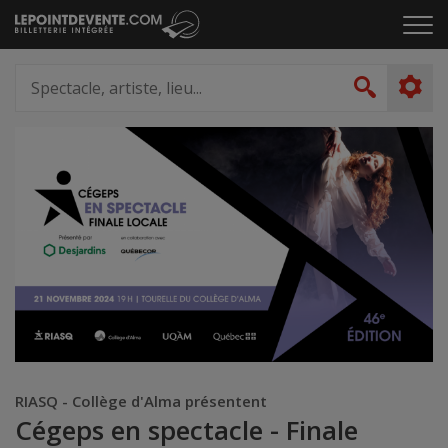
Passer
Cliq
au
pou
contenu
ouvr
Spectacle,
le
artiste,
Recher
men
lieu...
RIASQ - Collège d'Alma présentent
Cégeps en spectacle - Finale