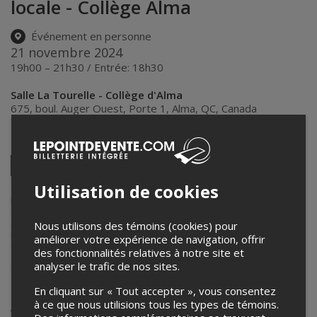
locale - Collège Alma
Événement en personne
21 novembre 2024
19h00 – 21h30 / Entrée: 18h30
Salle La Tourelle - Collège d'Alma
675, boul. Auger Ouest, Porte 1
,
Alma
,
QC
,
Canada
Partagez cet événement
Twitter
Facebook
Linkedin
Pinterest
Envoyer
Utilisation de cookies
par
courriel
Lepointdevente.com agit à titre de mandataire pour
Corporation des
services aux étudiants - Collège d'Alma
dans le cadre de l’affichage
en ligne et la vente de billets pour ses événements.
Nous utilisons des témoins (cookies) pour
Pour plus d’information à propos de cet événement, veuillez
améliorer votre expérience de navigation, offrir
contacter l’organisateur de l’événement,
Corporation des services
des fonctionnalités relatives à notre site et
aux étudiants - Collège d'Alma
, à
analyser le trafic de nos sites.
activitesetevenements@collegealma.ca
.
En cliquant sur « Tout accepter », vous consentez
Achat de billets
à ce que nous utilisions tous les types de témoins.