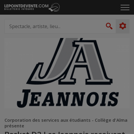
Passer
Cliq
au
pou
contenu
ouvr
Spectacle,
le
artiste,
Recher
men
lieu...
Corporation des services aux étudiants - Collège d'Alma
présente