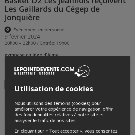
Basket D2 Les Jeannois reçoivent
Les Gaillards du Cégep de
Jonquière
Événement en personne
9 février 2024
20h00 – 22h00 / Entrée: 19h00
gymnase collège d'Alma
675, boulevard Auger Ouest
,
Alma
,
QC
,
Canada
Partagez cet événement
Twitter
Utilisation de cookies
Facebook
Linkedin
Pinterest
Envoyer
par
courriel
Lepointdevente.com agit à titre de mandataire pour
Corporation des
Nous utilisons des témoins (cookies) pour
services aux étudiants - Collège d'Alma
dans le cadre de l’affichage
améliorer votre expérience de navigation, offrir
en ligne et la vente de billets pour ses événements.
des fonctionnalités relatives à notre site et
Pour plus d’information à propos de cet événement, veuillez
contacter l’organisateur de l’événement,
Corporation des services
analyser le trafic de nos sites.
aux étudiants - Collège d'Alma
, à
activitesetevenements@collegealma.ca
.
En cliquant sur « Tout accepter », vous consentez