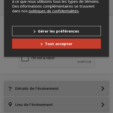
à ce que nous utilisions tous les types de témoins.
Des informations complémentaires se trouvent
Achat de billets
dans nos
politiques de confidentialités
.
Gérer les préférences
Merci de confirmer que vous n'êtes pas un
robot ci-bas.
Tout accepter
Détails de l'événement
Lieu de l'événement