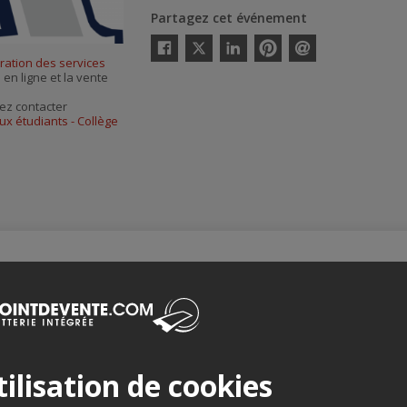
Partagez cet événement
Twitter
ration des services
Facebook
Linkedin
Pinterest
Envoyer
 en ligne et la vente
par
courriel
ez contacter
ux étudiants - Collège
Merci de confirmer que vous n'êtes pas un robot ci-bas.
ilisation de cookies