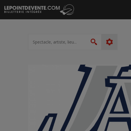
Passer
au
contenu
Spectacle,
artiste,
Rechercher
lieu...