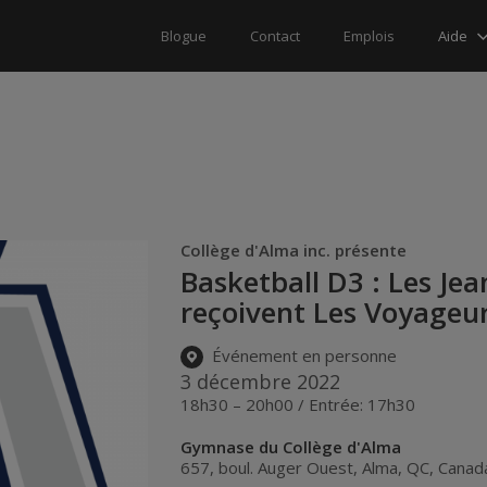
Aide
Blogue
Contact
Emplois
Collège d'Alma inc. présente
Basketball D3 : Les Je
reçoivent Les Voyageur
Événement en personne
3 décembre 2022
18h30 – 20h00 / Entrée: 17h30
Gymnase du Collège d'Alma
657, boul. Auger Ouest
,
Alma
,
QC
,
Canad