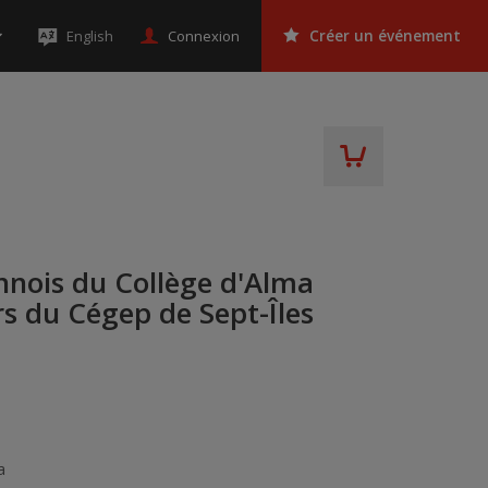
Connexion
English
Créer un événement
annois du Collège d'Alma
s du Cégep de Sept-Îles
a