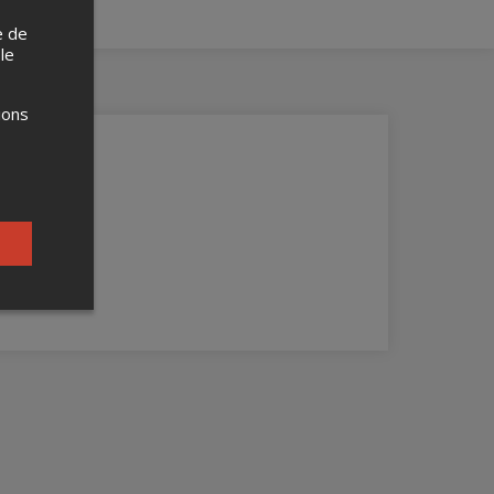
e de
 le
ions