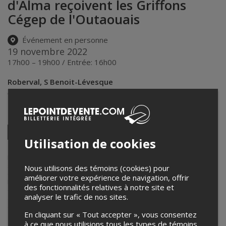
d'Alma reçoivent les Griffons
Cégep de l'Outaouais
Événement en personne
19 novembre 2022
17h00 – 19h00 / Entrée: 16h00
Roberval, S Benoit-Lévesque
345, boul. de la Jeunesse
,
ROBERVAL
,
QC
,
Canada
Partagez cet événement
Twitter
Utilisation de cookies
Facebook
Linkedin
Pinterest
Envoyer
par
courriel
Lepointdevente.com agit à titre de mandataire pour
Corporation des
services aux étudiants - Collège d'Alma
dans le cadre de l’affichage
Nous utilisons des témoins (cookies) pour
en ligne et la vente de billets pour ses événements.
améliorer votre expérience de navigation, offrir
Pour plus d’information à propos de cet événement, veuillez
des fonctionnalités relatives à notre site et
contacter l’organisateur de l’événement,
Corporation des services
analyser le trafic de nos sites.
aux étudiants - Collège d'Alma
, à
activitesetevenements@collegealma.ca
.
En cliquant sur « Tout accepter », vous consentez
à ce que nous utilisions tous les types de témoins.