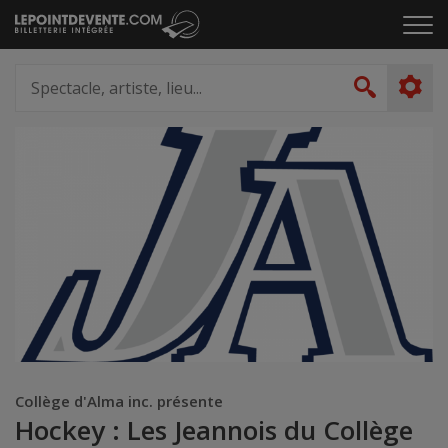
Passer
Cliq
au
pou
contenu
ouvr
Spectacle,
le
artiste,
Recher
men
lieu...
Collège d'Alma inc. présente
Hockey : Les Jeannois du Collège