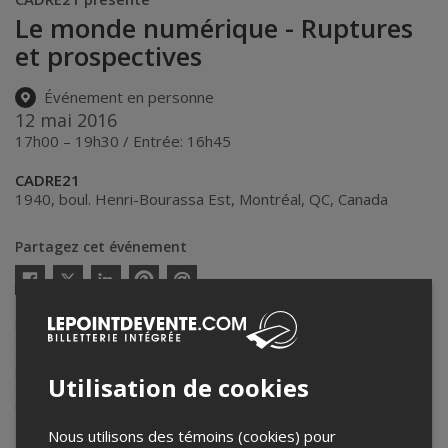
Le monde numérique - Ruptures
et prospectives
Événement en personne
12 mai 2016
17h00 – 19h30 / Entrée: 16h45
CADRE21
1940, boul. Henri-Bourassa Est
,
Montréal
,
QC
,
Canada
Partagez cet événement
Twitter
Facebook
Linkedin
Pinterest
Envoyer
par
Lepointdevente.com agit à titre de mandataire pour
CADRE21
dans le
courriel
cadre de l’affichage en ligne et la vente de billets pour ses
événements.
Pour plus d’information à propos de cet événement, veuillez
Utilisation de cookies
contacter l’organisateur de l’événement,
CADRE21
, à
info@cadre21.org
.
Nous utilisons des témoins (cookies) pour