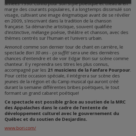
années 1990. Connu pour son style poétique et théâtral en
marge des courants populaires, il a longtemps dissimulé son
visage, cultivant une image énigmatique avant de se révéler
en 2009, s'inscrivant dans la tradition de la chanson
française. Sa démarche artistique, souvent qualifiée
d'instinctive, mélange poésie, théâtre et chanson, avec des
thèmes centrés sur l'humain et l'univers urbain.
Annoncé comme son dernier tour de chant en carrière, le
spectacle
Bori 30 ans - ça suffit!
sera une des dernières
chances d’entendre et de voir Edgar Bori sur scène comme
chanteur. Il y reprendra ses titres les plus connus,
accompagné par les
21 musiciens de la Fanfare Pourpour
.
Pour cette occasion spéciale, il intégrera sur scène des
jeunes de la région et du Camp musical qui auront créé
durant la semaine différentes bribes poétiques, le tout
formant un grand cabaret poétique!
Ce spectacle est possible grâce au soutien de la MRC
des Appalaches dans le cadre de l’entente de
développement culturel avec le gouvernement du
Québec et du soutien de Desjardins.
www.bori.com/