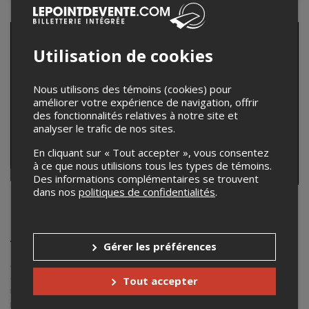
Utilisation de cookies
Nous utilisons des témoins (cookies) pour
améliorer votre expérience de navigation, offrir
des fonctionnalités relatives à notre site et
analyser le trafic de nos sites.
En cliquant sur « Tout accepter », vous consentez
à ce que nous utilisions tous les types de témoins.
Des informations complémentaires se trouvent
dans nos
politiques de confidentialités
.
BORI, la Fanfare Pourpour et ses
jeunes invités
Gérer les préférences
Un grand cabaret poétique autour du spectacle
Bori 30 ans -
ça suffit!
Une occasion bien spéciale d'entendre Edgar Bori
et la Fanfare Pourpour sur une même scène! Edgar Bori est
Tout accepter
un auteur-compositeur-interprète, poète et artiste
multidisciplinaire québécois prolifique, actif depuis les