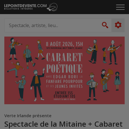
Passer
Cliq
au
pou
contenu
ouvr
Spectacle,
le
artiste,
Recher
men
lieu...
Verte Irlande présente
Spectacle de la Mitaine + Cabaret