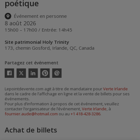
poétique
Événement en personne
8 août 2026
15h00 – 17h00 / Entrée: 14h45
Site patrimonial Holy Trinity
173, chemin Gosford
,
Irlande
,
QC
,
Canada
Partagez cet événement
Twitter
Facebook
Linkedin
Pinterest
Envoyer
par
courriel
Lepointdevente.com agit à titre de mandataire pour
Verte Irlande
dans le cadre de l’affichage en ligne et la vente de billets pour ses
événements.
Pour plus d’information à propos de cet événement, veuillez
contacter l’organisateur de l’événement,
Verte Irlande
, à
fournier.aude@hotmail.com
ou au
+1 418-428-3286
.
Achat de billets