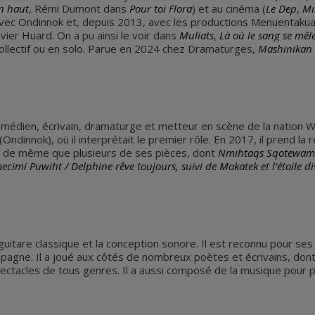
en haut
, Rémi Dumont dans
Pour toi Flora
) et au cinéma (
Le Dep
,
Mi
avec Ondinnok et, depuis 2013, avec les productions Menuentaku
vier Huard. On a pu ainsi le voir dans
Muliats
,
Là où le sang se mêl
collectif ou en solo. Parue en 2024 chez Dramaturges,
Mashinikan
omédien, écrivain, dramaturge et metteur en scène de la nation Wo
(Ondinnok), où il interprétait le premier rôle. En 2017, il prend la
se, de même que plusieurs de ses pièces, dont
Nmihtaqs Sqotewamqol
cimi Puwiht / Delphine rêve toujours, suivi de Mokatek et l’étoile d
a guitare classique et la conception sonore. Il est reconnu pour s
ompagne. Il a joué aux côtés de nombreux poètes et écrivains, don
ectacles de tous genres. Il a aussi composé de la musique pour 