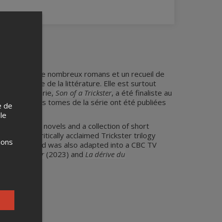
lle a publié de nombreux romans et un recueil de
on au monde de la littérature. Elle est surtout
tre de la série,
Son of a Trickster
, a été finaliste au
 deux premiers tomes de la série ont été publiées
e de
 le
hed numerous novels and a collection of short
 for her critically acclaimed Trickster trilogy
ions
iller Prize, and was also adapted into a CBC TV
ils du Trickster
(2023) and
La dérive du