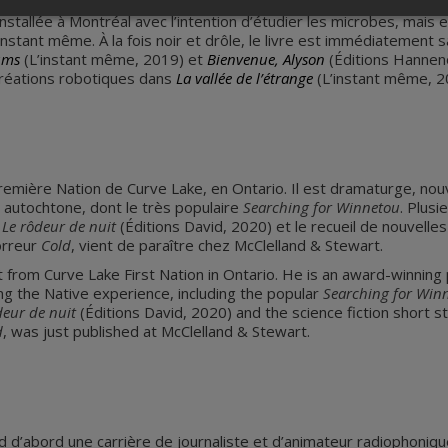
 installée à Montréal avec l’intention d’étudier les microbes, mais 
’instant même. À la fois noir et drôle, le livre est immédiatement s
ums
(L’instant même, 2019) et
Bienvenue, Alyson
(Éditions Hanneno
créations robotiques dans
La vallée de l’étrange
(L’instant même, 2
emière Nation de Curve Lake, en Ontario. Il est dramaturge, nouve
 autochtone, dont le très populaire
Searching for Winnetou
. Plusi
s
Le rôdeur de nuit
(Éditions David, 2020) et le recueil de nouvelles
horreur
Cold
, vient de paraître chez McClelland & Stewart.
from Curve Lake First Nation in Ontario. He is an award-winning p
 the Native experience, including the popular
Searching for Win
deur de nuit
(Éditions David, 2020) and the science fiction short s
d
, was just published at McClelland & Stewart.
 d’abord une carrière de journaliste et d’animateur radiophonique 