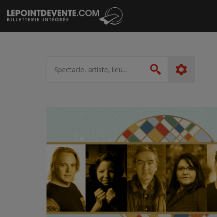
Passer
au
contenu
Spectacle,
artiste,
Rechercher
lieu...