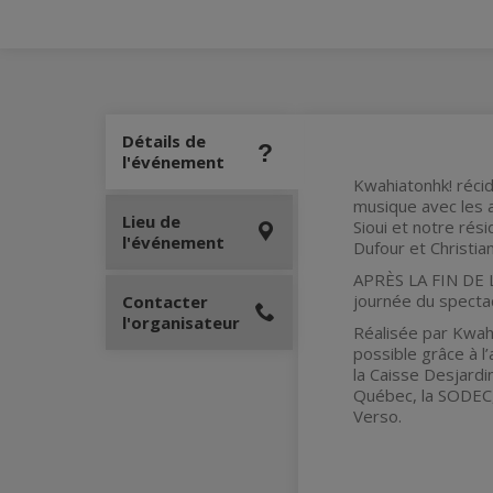
Détails de
l'événement
Kwahiatonhk! récid
musique avec les a
Lieu de
Sioui et notre rés
l'événement
Dufour et Christia
APRÈS LA FIN DE LA
journée du specta
Contacter
l'organisateur
Réalisée par Kwahi
possible grâce à 
la Caisse Desjard
Québec, la SODEC,
Verso.