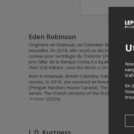
Eden Robinson
Ut
Originaire de Kitamaat, en Colombie-Britannique, E
nouvelles. En 2018, elle reçoit un doctorat
honoris 
connue pour sa trilogie du Trickster (Penguin Rando
prix Giller de la Banque Scotia; il a également été
Nous
chez VLB éditeur, sous les titres
Le fils du Trickster
navi
traf
Born in Kitamaat, British Columbia, Eden Robinson i
stories. In 2018, she received an honorary doctorate
En c
(Penguin Random House Canada). The first title in 
tous
series. The French versions of the first two books 
tro
Trickster
(2024).
J. D. Kurtness