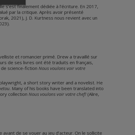
elle s’est finalement dédiée à l’écriture. En 2017,
alué par la critique. Après avoir présenté
rak, 2021), J. D. Kurtness nous revient avec un
023).
lliste et romancier primé. Drew a travaillé sur
eurs de ses livres ont été traduits en français,
 de science-fiction
Nous voulons voir votre
laywright, a short story writer and a novelist. He
netou
. Many of his books have been translated into
tory collection
Nous voulons voir votre chef!
(Alire,
avant de se vouer au jeu d’acteur. On le sollicite