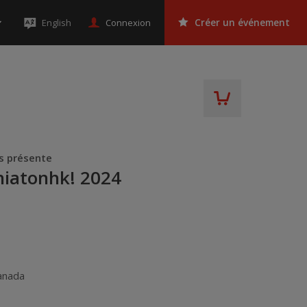
Connexion
English
Créer un événement
ns présente
hiatonhk! 2024
anada