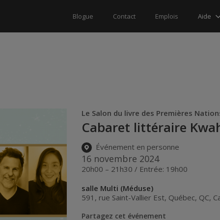
Aide
Blogue
Contact
Emplois
Le Salon du livre des Premières Natio
Cabaret littéraire Kwa
Événement en personne
16 novembre 2024
20h00 – 21h30 / Entrée: 19h00
salle Multi (Méduse)
591, rue Saint-Vallier Est
,
Québec
,
QC
,
C
Partagez cet événement