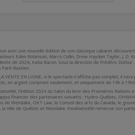
ive avec une nouvelle édition de son classique cabaret découvert
uteurs Eden Robinson, Marco Collin, Drew Hayden Taylor, J. D. Ku
idente de 2024, Katia Bacon. Sous la direction de Frédéric Dufo
n Paré Bastien.
 VENTE EN LIGNE, si le spectacle n'affiche pas complet, il sera po
cle, en argent comptant seulement, et uniquement de 19h à 19h3
atonhk!, l’édition 2024 du Salon du livre des Premières Nations
l’appui financier des partenaires suivants : Hydro-Québec, OHWIH
ins de Wendake, OKT Law, le Conseil des arts du Canada, le gou
 la Ville de Québec et Wendake. Kwahiatonhk! remercie son parten