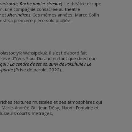
séricorde
,
Roche papier ciseaux
). Le théâtre occupe
an, une compagnie consacrée au théâtre
e
et
AlterIndiens
. Ces mêmes années, Marco Collin
est sa première pièce solo publiée.
lastoqiyik Wahsipekuk. Il s’est d’abord fait
 relève d’Yves Sioui‐Durand en tant que directeur
 / La cendre de ses os, suivi de Pokuhule / Le
isparue
(Prise de parole, 2022).
es riches textures musicales et ses atmosphères qui
t Marie-Andrée Gill, Jean Désy, Naomi Fontaine et
plusieurs courts-métrages,