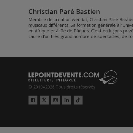
Christian Paré Bastien
Membre de la nation wendat, Christian Paré Bastien
musicaux différents. Sa formation générale à l’Univ
en Afrique et à l’île de Pâques. C’est en leçons priv
cadre d’un très grand nombre de spectacles, de to
© 2010–2026 Tous droits réservés
Twitter
Tiktok
Facebook
Instagram
LinkedIn