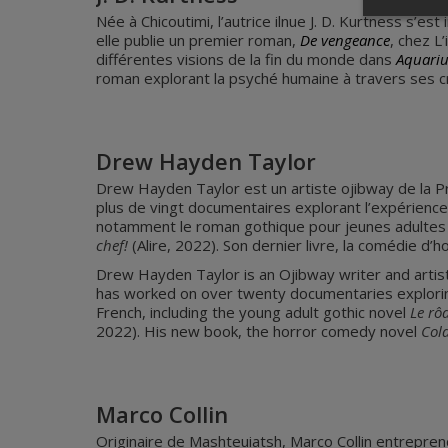
Née à Chicoutimi, l’autrice ilnue J. D. Kurtness s’est
elle publie un premier roman,
De vengeance
, chez L
différentes visions de la fin du monde dans
Aquari
roman explorant la psyché humaine à travers ses 
Drew Hayden Taylor
Drew Hayden Taylor est un artiste ojibway de la Pr
plus de vingt documentaires explorant l’expérience
notamment le roman gothique pour jeunes adulte
chef!
(Alire, 2022). Son dernier livre, la comédie d’
Drew Hayden Taylor is an Ojibway writer and artist 
has worked on over twenty documentaries exploring
French, including the young adult gothic novel
Le rô
2022). His new book, the horror comedy novel
Col
Marco Collin
Originaire de Mashteuiatsh, Marco Collin entreprend