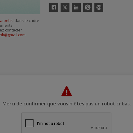
Twitter
Facebook
Linkedin
Pinterest
Envoyer
par
atonhk!
dans le cadre
courriel
nements.
ez contacter
hk@gmail.com
.
Merci de confirmer que vous n'êtes pas un robot ci-bas.