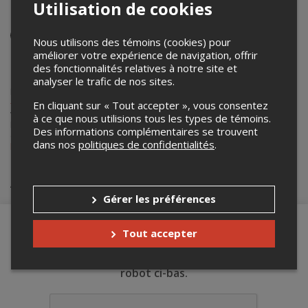
environnement numérique
Utilisation de cookies
Événement virtuel
Nous utilisons des témoins (cookies) pour
7 janvier 2026
améliorer votre expérience de navigation, offrir
12h00 – 13h00 / Entrée: 11h45 (EST)
des fonctionnalités relatives à notre site et
analyser le trafic de nos sites.
Lepointdevente.com agit à titre de mandataire pour
Université Laval
- Bureau de la vie étudiante
dans le cadre de l’affichage en ligne et la
En cliquant sur « Tout accepter », vous consentez
vente de billets pour ses événements.
à ce que nous utilisions tous les types de témoins.
Pour plus d’information à propos de cet événement, veuillez
Des informations complémentaires se trouvent
contacter l’organisateur de l’événement,
Université Laval - Bureau de
dans nos
politiques de confidentialités
.
la vie étudiante
, à
information@bve.ulaval.ca
.
Achat de billets
Gérer les préférences
Tout accepter
Merci de confirmer que vous n'êtes pas un
robot ci-bas.