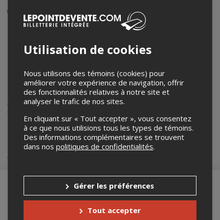
Événement en personne
3 janvier 2026
11h00 – 12h30 / Entrée: 10h45
Utilisation de cookies
Entrée principale du pavillon Alphonse-Desjardins
2325 rue de l'Université, (Entre la Coop Zone et la caisse
Desjardins)
,
Québec
,
QC
,
Canada
Nous utilisons des témoins (cookies) pour
améliorer votre expérience de navigation, offrir
Lepointdevente.com agit à titre de mandataire pour
Université Laval
des fonctionnalités relatives à notre site et
- Bureau de la vie étudiante
dans le cadre de l’affichage en ligne et la
analyser le trafic de nos sites.
vente de billets pour ses événements.
Pour plus d’information à propos de cet événement, veuillez
En cliquant sur « Tout accepter », vous consentez
contacter l’organisateur de l’événement,
Université Laval - Bureau de
à ce que nous utilisions tous les types de témoins.
la vie étudiante
, à
information@bve.ulaval.ca
.
Des informations complémentaires se trouvent
dans nos
politiques de confidentialités
.
Achat de billets
Gérer les préférences
Merci de confirmer que vous n'êtes pas un
Tout accepter
robot ci-bas.