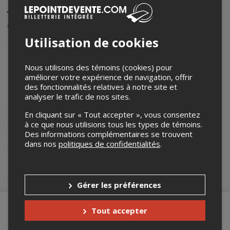
Jacques-Cartier
Événement en personne
31 août 2025
Utilisation de cookies
9h00 – 16h30
Nous utilisons des témoins (cookies) pour
Parc national de la Jacques-Cartier, Stoneham-et-
améliorer votre expérience de navigation, offrir
Tewkesbury, QC,
des fonctionnalités relatives à notre site et
2640 Boul Laurier
,
Québec
,
QC
,
Canada
analyser le trafic de nos sites.
Lepointdevente.com agit à titre de mandataire pour
Université Laval
En cliquant sur « Tout accepter », vous consentez
- Bureau de la vie étudiante
dans le cadre de l’affichage en ligne et la
à ce que nous utilisions tous les types de témoins.
vente de billets pour ses événements.
Pour plus d’information à propos de cet événement, veuillez
Des informations complémentaires se trouvent
contacter l’organisateur de l’événement,
Université Laval - Bureau de
dans nos
politiques de confidentialités
.
la vie étudiante
, à
information@bve.ulaval.ca
.
Achat de billets
Gérer les préférences
Tout accepter