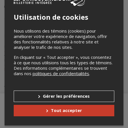
Événement en personne
15 février 2025
Utilisation de cookies
9h00 – 16h45
Les Glissades Tewkesbury
Nous utilisons des témoins (cookies) pour
860 Ch. Jacques-Cartier Nord
,
Stoneham
,
QC
,
Canada
améliorer votre expérience de navigation, offrir
des fonctionnalités relatives à notre site et
Lepointdevente.com agit à titre de mandataire pour
Université Laval
analyser le trafic de nos sites.
- Bureau de la vie étudiante
dans le cadre de l’affichage en ligne et la
vente de billets pour ses événements.
En cliquant sur « Tout accepter », vous consentez
Pour plus d’information à propos de cet événement, veuillez
à ce que nous utilisions tous les types de témoins.
contacter l’organisateur de l’événement,
Université Laval - Bureau de
Des informations complémentaires se trouvent
la vie étudiante
, à
information@bve.ulaval.ca
.
dans nos
politiques de confidentialités
.
Achat de billets
Gérer les préférences
Tout accepter
Merci de confirmer que vous n'êtes pas un
robot ci-bas.