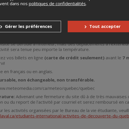
uvent dans nos
politiques de confidentialités
.
nale du Québec (assnat.qc.ca)
1 mai 2024
. Départ à 14h entre les pavillons Ernest-Lemieux et 
ur le campus vers 17h.
Gérer les préférences
Tout accepter
ant le transport aller-retour, l’entrée sur les sites et la visite com
z apporter vos bouteilles d'eau.
visite se déroule à l’intérieur, mais des déplacements à l'extérieu
tivité sera tenue peu importe la température.
ez vos billets en ligne
(carte de crédit seulement)
avant le
7 
vi!
te en français ou en anglais.
ursable, non échangeable, non transférable.
www.meteomedia.com/ca/meteo/quebec/quebec
rature:
Advenant une fermeture du site dû à de très mauvaises 
ion ou du report de l'activité par courriel et serez remboursé en c
ur les activités organisées par le Bureau de la vie étudiante, veui
laval.ca/etudiants-international/activites-de-decouverte-du-que