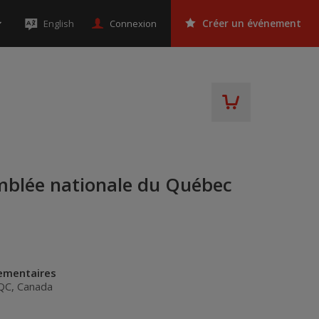
Connexion
English
Créer un événement
emblée nationale du Québec
lementaires
QC
,
Canada