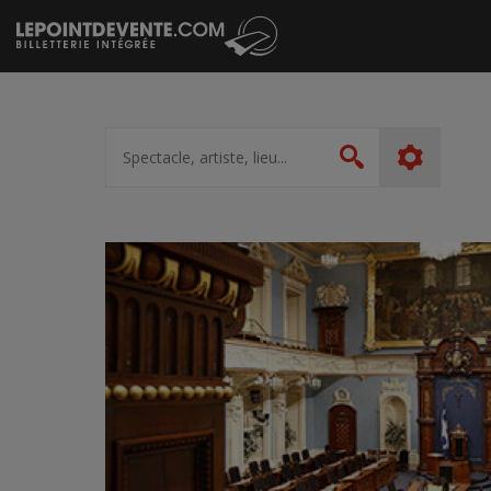
Passer
au
contenu
Spectacle,
artiste,
Rechercher
lieu...