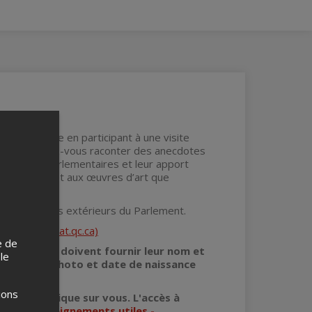
e québécoise en participant à une visite
ec et laissez-vous raconter des anecdotes
stitutions parlementaires et leur apport
architecture et aux œuvres d’art que
fiques jardins extérieurs du Parlement.
uébec (assnat.qc.ca)
e de
te activité doivent fournir leur nom et
 le
entité avec photo et date de naissance
ions
bjet métallique sur vous. L'accès à
 Voir:
Renseignements utiles -