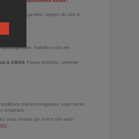
Alphonse-Desjardins. Départ du site à
mentée.
r sont à prévoir. Habillez-vous en
mai à 23h59
. Places limitées : premier
conditions météorologiques, vous serez
as échaéant.
llez vous rendre sur notre site web :
bec/