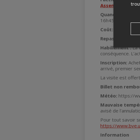
tro
Assemblée natio
Quand:
Samedi 1
16h45 et retour s
Coût
:
14 $
, inclu
Repas:
Vous pouve
Habillement :
La 
conséquence. L’ac
Inscription:
Achet
arrivé, premier ser
La visite est offer
Billet non rembo
Météo:
https://
Mauvaise tempé
avisé de l'annulat
Pour tout savoir s
https://www.bve.u
Information