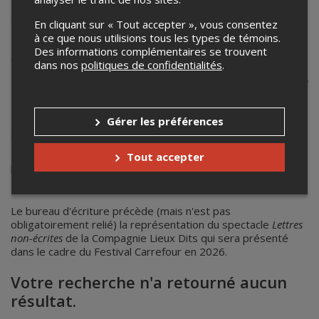
10 minutes pour une période de corrections et approbation
avec vous
En cliquant sur « Tout accepter », vous consentez
à ce que nous utilisions tous les types de témoins.
Des informations complémentaires se trouvent
Conception:
David Geselson
dans nos
politiques de confidentialités
.
Écriture:
Carolanne Foucher
,
David Geselson
,
Anne-Marie
Olivier
Production:
Compagnie Lieux Dits
Gérer les préférences
Coréalisation:
Festival Carrefour
En collaboration avec
L'ICQ
,
Québec en toutes lettres
et
Tout accepter
la
Maison de la littérature
Le bureau d'écriture précède (mais n'est pas
obligatoirement relié) la représentation du spectacle
Lettres
non-écrites
de la Compagnie Lieux Dits qui sera présenté
dans le cadre du Festival Carrefour en 2026.
Votre recherche n'a retourné aucun
résultat.