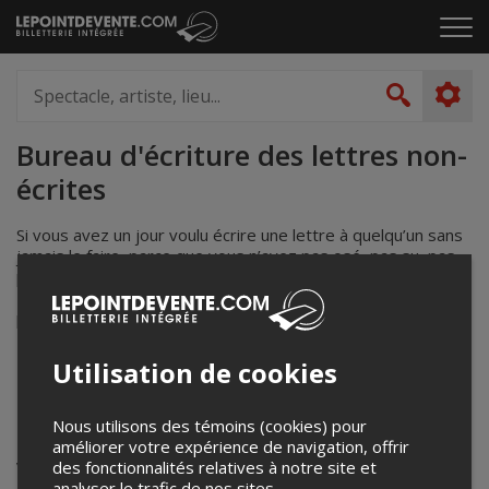
Passer
Cliq
au
pou
contenu
ouvr
Spectacle,
le
artiste,
Recher
men
lieu...
Bureau d'écriture des lettres non-
écrites
Si vous avez un jour voulu écrire une lettre à quelqu’un sans
jamais le faire, parce que vous n’avez pas osé, pas su, pas
pu, ou pas réussi à aller jusqu’au bout, racontez-la à
Anne-
Marie Olivier
ou
Carolanne Foucher
, et elles l’écriront
pour vous.
Utilisation de cookies
Déroulement des rendez-vous:
­ 35 minutes de discussion avec l'autrice
Nous utilisons des témoins (cookies) pour
45 minutes d'attente où l'autrice rédige votre lettre pour
améliorer votre expérience de navigation, offrir
vous
des fonctionnalités relatives à notre site et
analyser le trafic de nos sites.