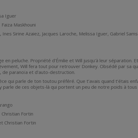
sa Iguer
e Faiza Maskhouni
 Ines Sirine Azaiez, Jacques Laroche, Melissa Iguer, Gabriel Sam
e en peluche. Propriété d'Émilie et Will jusqu'à leur séparation. E
enlèvement, Will fera tout pour retrouver Donkey. Obsédé par sa q
e, de paranoïa et d'auto-destruction.
ce qui parle de ton toutou préféré. Que t’avais quand t’étais e
y parle de ces objets-là qui portent un peu de notre poids à tous
Arango
 Christian Fortin
t Christian Fortin