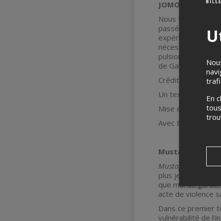
JOMO
Nous tenant priso
passé à côté des m
Ut
expérimentent cet
nécessaire pour fa
pulsionnelle et se
Nous
de Gabriel Cloutie
navi
Crédits
traf
Un texte de Gabri
En c
tous
Mise en lecture de
tro
Avec Éva D'aoust,
Mustapha
Mustapha,
père d’
plus jeune fille, S
que mal de garder 
acte de violence sa
Dans ce premier te
vulnérabilité de l’i