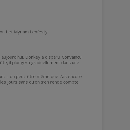
son I et Myriam Lenfesty.
t aujourd'hui, Donkey a disparu. Convaincu
uête, il plongera graduellement dans une
nfant – ou peut-être même que t’as encore
 les jours sans qu’on s’en rende compte.