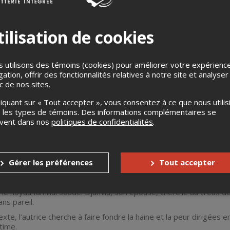
nniers d’un immobilisme obsédant, voire cauchemardesque, la vie
eilleurs choix et de la meilleure version de soi-même. Confinés
ilisation de cookies
te oppression normative du FOMO et tentent de la défier. Une mu
ire taire les discours intrusifs permettant de se réapproprier le
nsuelle. // Matière textuelle vouée à rencontrer l'écriture scéniq
 utilisons des témoins (cookies) pour améliorer votre expérienc
r Tremblay et Ariane Voineau.
gation, offrir des fonctionnalités relatives à notre site et analyser
ic de nos sites.
el Cloutier Tremblay
liquant sur « Tout accepter », vous consentez à ce que nous utilis
 les types de témoins. Des informations complémentaires se
 Gabriel Cloutier Tremblay et Ariane Voineau
uvent dans nos
politiques de confidentialités
.
 Érika Gagnon, Catherine Desjardins et Marc-Antoine Marceau
Gérer les préférences
Tout accepter
une famille immigrante algérienne, a été assassiné lors de l’att
amia, est hantée par la trahison que lui renvoie son assimilation a
le noyau familial soudé. Djamila, son épouse, cherche au creux d
ns pareil.
xte, l’autrice cherche à faire fondre la haine et la peur dirigée
ntime.