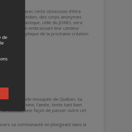
 se déroule avec cette obsession d’être
 dans leur quotidien, des corps anonymes
tation fantastique, celle du JOMO, sera
s corps tout en embrassant leur candeur
ue et chorégraphique de la prochaine création
e de
 le
ions
entat de la Grande mosquée de Québec. Sa
u Québec. Yasmine, l’ainée, tente tant bien
e sa solitude une façon de passer outre cet
s envers sa communauté en plongeant dans la