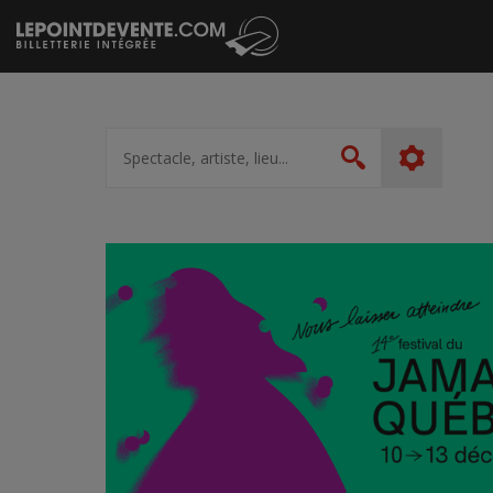
Passer
au
contenu
Spectacle,
artiste,
Rechercher
lieu...