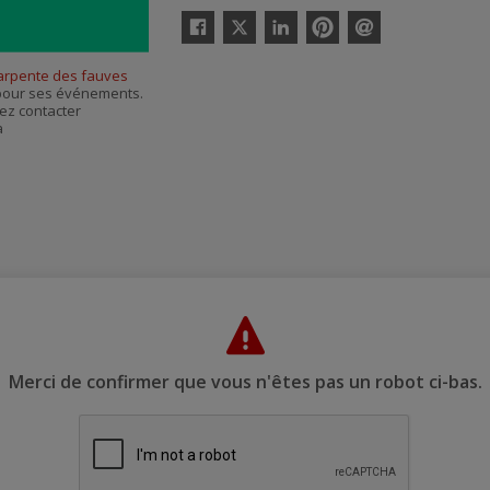
Twitter
Facebook
Linkedin
Pinterest
Envoyer
par
arpente des fauves
courriel
s pour ses événements.
ez contacter
à
Merci de confirmer que vous n'êtes pas un robot ci-bas.