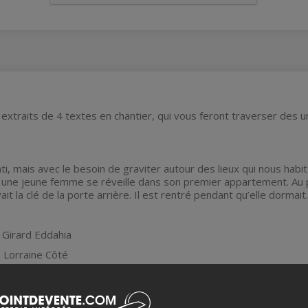
extraits de 4 textes en chantier, qui vous feront traverser des
i, mais avec le besoin de graviter autour des lieux qui nous habi
, une jeune femme se réveille dans son premier appartement. Au 
vait la clé de la porte arrière. Il est rentré pendant qu’elle dormait
 Girard Eddahia
e Lorraine Côté
hard, Aude Seppey, Israël Gamache et Sophie Dion