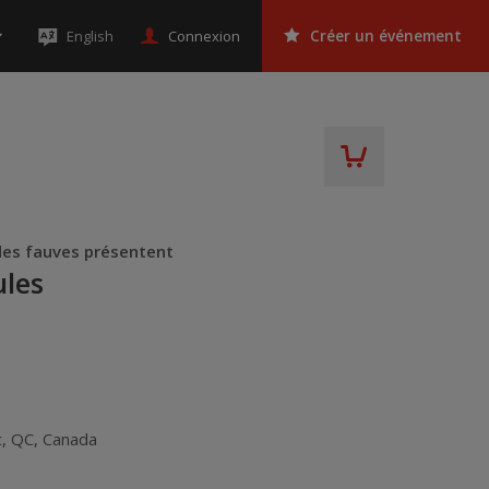
Connexion
English
Créer un événement
des fauves présentent
ules
c
,
QC
,
Canada