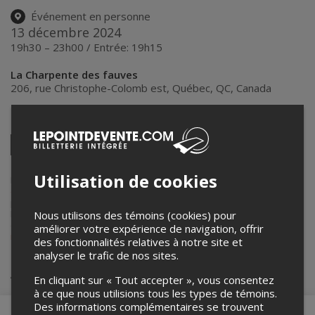
Événement en personne
13 décembre 2024
19h30 – 23h00 / Entrée: 19h15
La Charpente des fauves
206, rue Christophe-Colomb est
,
Québec
,
QC
,
Canada
Partagez cet événement
Twitter
Facebook
Linkedin
Pinterest
Envoyer
par
Utilisation de cookies
courriel
Lepointdevente.com agit à titre de mandataire pour
La Charpente
des fauves
dans le cadre de l’affichage en ligne et la vente de billets
pour ses événements.
Pour plus d’information à propos de cet événement, veuillez
Nous utilisons des témoins (cookies) pour
contacter l’organisateur de l’événement,
La Charpente des fauves
, à
améliorer votre expérience de navigation, offrir
info@charpentedesfauves.com
.
des fonctionnalités relatives à notre site et
analyser le trafic de nos sites.
Achat de billets
En cliquant sur « Tout accepter », vous consentez
à ce que nous utilisions tous les types de témoins.
Des informations complémentaires se trouvent