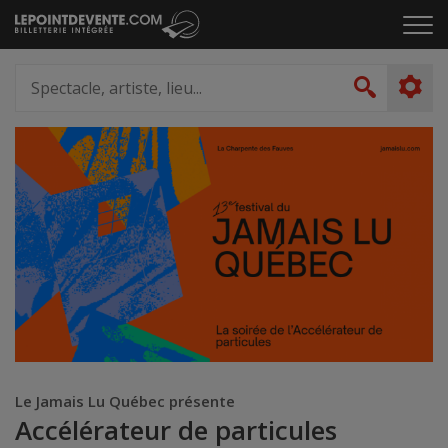
Passer
Cliq
au
pou
contenu
ouvr
Spectacle,
le
artiste,
Recher
men
lieu...
Le Jamais Lu Québec présente
Accélérateur de particules