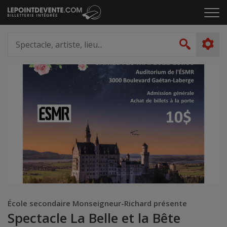
Passer
Cliq
au
pou
contenu
ouvr
Spectacle,
le
artiste,
Recher
men
lieu...
École secondaire Monseigneur-Richard présente
Spectacle La Belle et la Bête