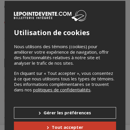
Événement en personne
27 et 28 mai 2022
Afficher les heures de l'événement
Utilisation de cookies
École secondaire Monseigneur-Richard
3000, boulevard Gaétan-Laberge
,
Verdun
,
QC
,
Canada
Nous utilisons des témoins (cookies) pour
améliorer votre expérience de navigation, offrir
Partagez cet événement
des fonctionnalités relatives à notre site et
Twitter
analyser le trafic de nos sites.
Facebook
Linkedin
Pinterest
Envoyer
En cliquant sur « Tout accepter », vous consentez
par
courriel
Lepointdevente.com agit à titre de mandataire pour
École
à ce que nous utilisions tous les types de témoins.
secondaire Monseigneur-Richard
dans le cadre de l’affichage en
Des informations complémentaires se trouvent
ligne et la vente de billets pour ses événements.
dans nos
politiques de confidentialités
.
Pour plus d’information à propos de cet événement, veuillez
contacter l’organisateur de l’événement,
École secondaire
Monseigneur-Richard
, à
francois.tremblay-vaillancourt5@csmb.qc.ca
.
Gérer les préférences
Achat de billets
Tout accepter