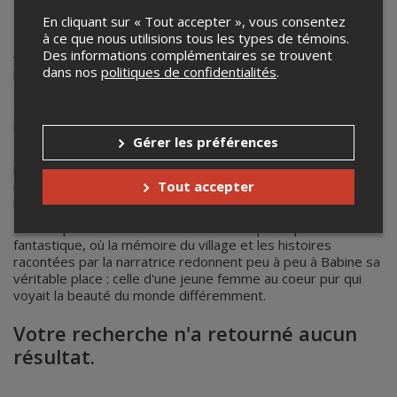
BABINE
En cliquant sur « Tout accepter », vous consentez
à ce que nous utilisions tous les types de témoins.
Dans le petit village de Saint-Élie-de-Caxton, les habitants
Des informations complémentaires se trouvent
vivent au rythme des rumeurs, des superstitions et des
dans nos
politiques de confidentialités
.
histoires qu'on se raconte. Au coeur du village se trouve
Babine, une jeune fille simple, maladroite et rêveuse,
considérée comme la folle du village. Malgré son coeur
immense, elle est souvent jugée et mal comprise.
Gérer les préférences
Un jour, aprés une série d'évènements étranges et de
malentendus, Babine est accusée d'avoir provoqué un
malheur au village. La peur et l'ignorance des villageois se
Tout accepter
retournent contre elle.
Le récit prend alors la forme d'un conte poétique et
fantastique, où la mémoire du village et les histoires
racontées par la narratrice redonnent peu à peu à Babine sa
véritable place : celle d'une jeune femme au coeur pur qui
voyait la beauté du monde différemment.
Votre recherche n'a retourné aucun
résultat.