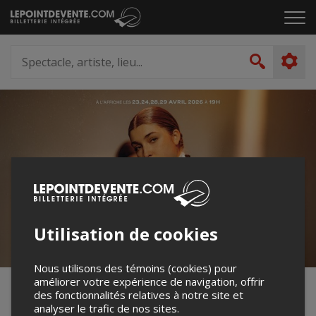
Passer
Cliq
au
pou
contenu
ouvr
Spectacle,
le
artiste,
Recher
men
lieu...
Utilisation de cookies
Nous utilisons des témoins (cookies) pour
améliorer votre expérience de navigation, offrir
BABINE
des fonctionnalités relatives à notre site et
analyser le trafic de nos sites.