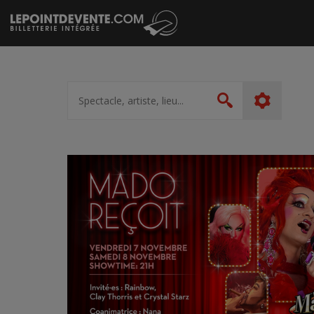
Passer
au
contenu
Spectacle,
artiste,
Rechercher
lieu...