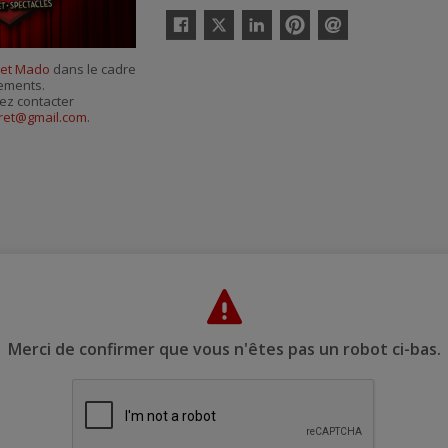
Twitter
Facebook
Linkedin
Pinterest
Envoyer
par
et Mado
dans le cadre
courriel
nements.
ez contacter
aret@gmail.com
.
Merci de confirmer que vous n'êtes pas un robot ci-bas.