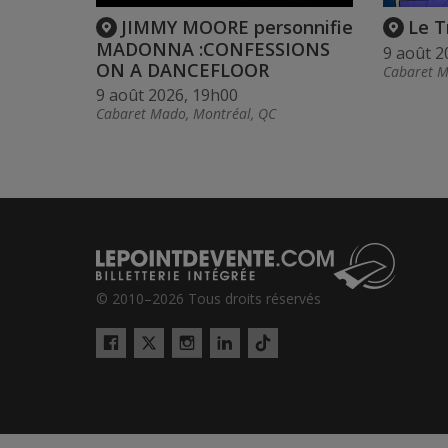
JIMMY MOORE personnifie
Le T
MADONNA :CONFESSIONS
9 août 2
ON A DANCEFLOOR
Cabaret M
9 août 2026, 19h00
Cabaret Mado, Montréal, QC
© 2010–2026 Tous droits réservés
Twitter
Tiktok
Facebook
Instagram
LinkedIn