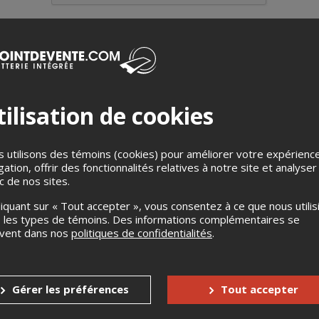
ilisation de cookies
venu, au fil du temps, le spectacle à voir à Montréal !
ant et unique, on y présente chaque semaine les meilleurs artistes 
 utilisons des témoins (cookies) pour améliorer votre expérienc
ndez-vous hebdomadaire d’une "main de maîtresse" accompagnée
gation, offrir des fonctionnalités relatives à notre site et analyser
ic de nos sites.
rt de ses 35 ans de complicité, installe une ambiance propice à 
liquant sur « Tout accepter », vous consentez à ce que nous utilis
--------------------------------------------------------------------------
 les types de témoins. Des informations complémentaires se
uvent dans nos
politiques de confidentialités
.
ecome, over the time, the show to see in Montreal!
 and unique, each week we present the best performers of the dr
ekly event with a master’s hand, accompanied by hilarious sidek
Gérer les préférences
Tout accepter
strong of its 35 years of complicity, sets the right mood to spen