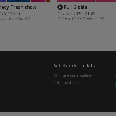
racy Trash show
Full Gisèle!
026, 21h00
11 août 2026, 21h00
ado, Montréal, QC
Cabaret Mado, Montréal, QC
Acheter des billets
Offrir une carte-cadeau
Politique d’achat
Aide