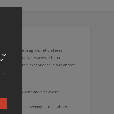
de la scène drag d’ici et d'ailleurs.
e de
 par sa désopilante acolyte Nana!
 le
passer une soirée exceptionnelle au Cabaret
ions
-------------------------------
ag scene from here and elsewhere.
ick Nana!
d an exceptional evening at the Cabaret