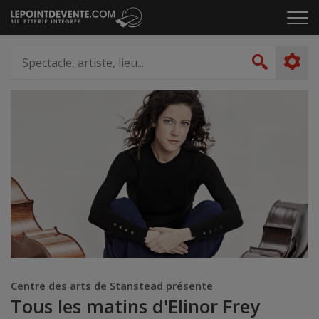
Passer
Cliq
au
pou
contenu
ouvr
Spectacle,
le
artiste,
Recher
men
lieu...
Centre des arts de Stanstead présente
Tous les matins d'Elinor Frey