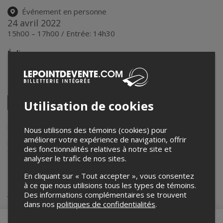
Événement en personne
24 avril 2022
15h00 – 17h00 / Entrée: 14h30
Église neverwas
94 rue Principale
,
Stanstead
,
QC
,
Canada
Partagez cet événement
Twitter
Utilisation de cookies
Facebook
Linkedin
Pinterest
Envoyer
par
courriel
Lepointdevente.com agit à titre de mandataire pour
Centre des arts
Nous utilisons des témoins (cookies) pour
de Stanstead
dans le cadre de l’affichage en ligne et la vente de
améliorer votre expérience de navigation, offrir
billets pour ses événements.
des fonctionnalités relatives à notre site et
Pour plus d’information à propos de cet événement, veuillez
analyser le trafic de nos sites.
contacter l’organisateur de l’événement,
Centre des arts de
Stanstead
, à
cda.stanstead@gmail.com
.
En cliquant sur « Tout accepter », vous consentez
à ce que nous utilisions tous les types de témoins.
Achat de billets
Des informations complémentaires se trouvent
dans nos
politiques de confidentialités
.