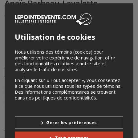
Anaïs Barbeau-Lavalette
Événement en personne
24 octobre 2021
13h00 – 15h00 / Entrée: 12h45
Utilisation de cookies
Coop Paradis (salle bleue)
274 avenue Michaud
,
Rimouski
,
QC
,
Canada
Nous utilisons des témoins (cookies) pour
améliorer votre expérience de navigation, offrir
Partagez cet événement
des fonctionnalités relatives à notre site et
analyser le trafic de nos sites.
Twitter
Facebook
Linkedin
Pinterest
Envoyer
En cliquant sur « Tout accepter », vous consentez
par
à ce que nous utilisions tous les types de témoins.
courriel
Lepointdevente.com agit à titre de mandataire pour
PARALOEIL
dans
Des informations complémentaires se trouvent
le cadre de l’affichage en ligne et la vente de billets pour ses
dans nos
politiques de confidentialités
.
événements.
Pour plus d’information à propos de cet événement, veuillez
contacter l’organisateur de l’événement,
PARALOEIL
, à
diffusion@paraloeil.com
.
Gérer les préférences
Achat de billets
Tout accepter