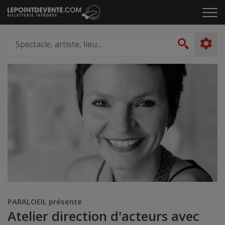
Passer
Cliq
au
pou
contenu
ouvr
Spectacle,
le
artiste,
Recher
men
lieu...
PARALOEIL présente
Atelier direction d'acteurs avec