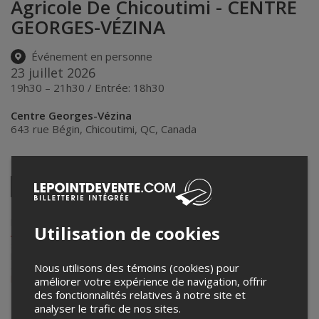
Agricole De Chicoutimi - CENTRE
GEORGES-VÉZINA
Événement en personne
23 juillet 2026
19h30 – 21h30 / Entrée: 18h30
Centre Georges-Vézina
643 rue Bégin
,
Chicoutimi
,
QC
,
Canada
Partagez cet événement
Twitter
Facebook
Linkedin
Pinterest
Envoyer
par
courriel
Lepointdevente.com agit à titre de mandataire pour
Les Promotions
Utilisation de cookies
AWE
dans le cadre de l’affichage en ligne et la vente de billets pour
ses événements.
Pour plus d’information à propos de cet événement, veuillez
Nous utilisons des témoins (cookies) pour
contacter l’organisateur de l’événement,
Les Promotions AWE
, à
lutteawe@hotmail.com
.
améliorer votre expérience de navigation, offrir
des fonctionnalités relatives à notre site et
analyser le trafic de nos sites.
Achat de billets