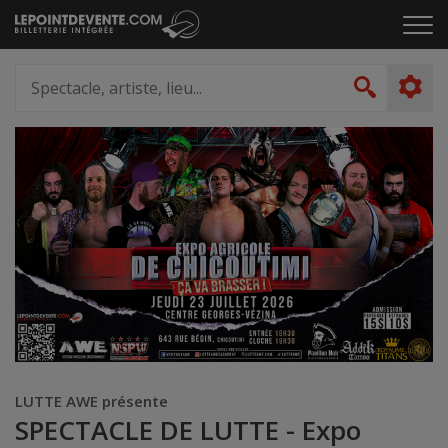
Passer
Cliq
au
pou
contenu
ouvr
Spectacle,
le
artiste,
Recher
men
lieu...
LUTTE AWE présente
SPECTACLE DE LUTTE - Expo