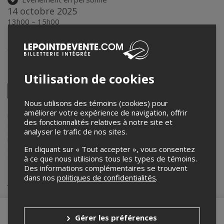
14 octobre 2025
13h00 – 15h00
Le PONT
925 rue Laviolette (2e étage)
,
Trois-Rivières
,
QC
,
Canada
Partagez cet événement
Utilisation de cookies
Twitter
Facebook
Linkedin
Pinterest
Envoyer
Nous utilisons des témoins (cookies) pour
par
améliorer votre expérience de navigation, offrir
courriel
Lepointdevente.com agit à titre de mandataire pour
Le PONT
dans le
des fonctionnalités relatives à notre site et
cadre de l’affichage en ligne et la vente de billets pour ses
analyser le trafic de nos sites.
événements.
Pour plus d’information à propos de cet événement, veuillez
contacter l’organisateur de l’événement,
Le PONT
, à
En cliquant sur « Tout accepter », vous consentez
etabouriesh@centrelepont.com
ou au
+1 819-373-1273
.
à ce que nous utilisions tous les types de témoins.
Des informations complémentaires se trouvent
dans nos
politiques de confidentialités
.
Achat de billets
Gérer les préférences