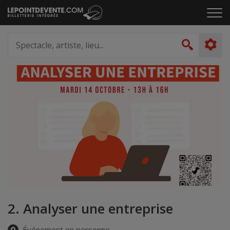
Passer
Cliq
au
pou
contenu
ouvr
Spectacle,
le
artiste,
Recher
men
lieu...
2. Analyser une entreprise
Événement en personne