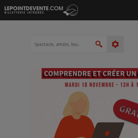
Passer
au
contenu
Spectacle,
artiste,
Rechercher
lieu...