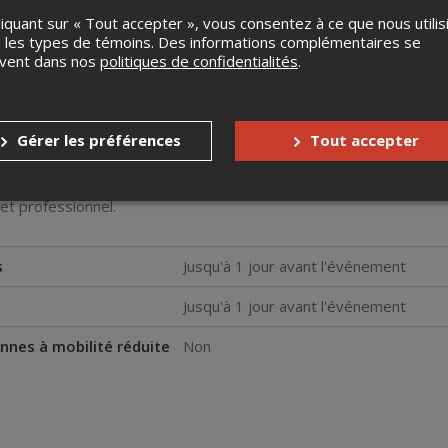
liquant sur « Tout accepter », vous consentez à ce que nous utilis
 les types de témoins. Des informations complémentaires se
uvent dans nos
politiques de confidentialités
.
Gérer les préférences
Tout accepter
de vos chiffres avec l’atelier
Mission Budget – Opération Équi
nnées pour des décisions claires et efficaces. Un atelier pratiqu
et professionnel.
s
Jusqu'à 1 jour avant l'événement
Jusqu'à 1 jour avant l'événement
nnes à mobilité réduite
Non