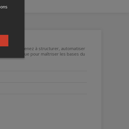
ions
librée
: apprenez à structurer, automatiser
e et stratégique pour maîtriser les bases du