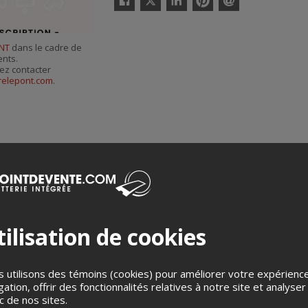
Facebook
Linkedin
Pinterest
Envoyer
par
courriel
NT
dans le cadre de
ents.
ez contacter
relepont.com
.
ilisation de cookies
Merci de confirmer que vous n'êtes pas un robot ci-bas.
 utilisons des témoins (cookies) pour améliorer votre expérienc
gation, offrir des fonctionnalités relatives à notre site et analyser
ic de nos sites.