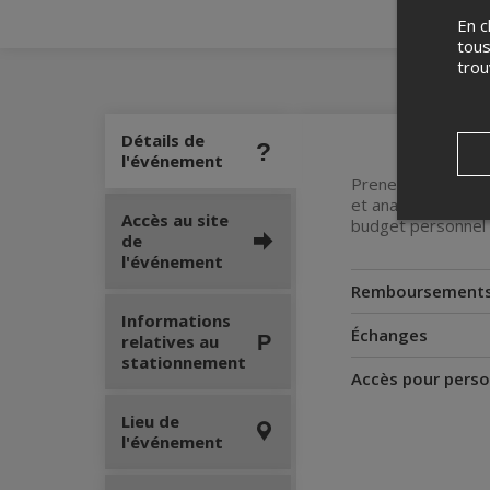
En c
tous
tro
Détails de
l'événement
Prenez le contrôle 
et analyser vos do
Accès au site
budget personnel 
de
l'événement
Remboursement
Informations
Échanges
relatives au
stationnement
Accès pour perso
Lieu de
l'événement