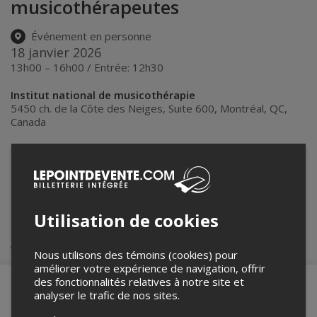
musicothérapeutes
Événement en personne
18 janvier 2026
13h00 – 16h00 / Entrée: 12h30
Institut national de musicothérapie
5450 ch. de la Côte des Neiges, Suite 600
,
Montréal
,
QC
,
Canada
Lepointdevente.com agit à titre de mandataire pour
Institut national
de musicothérapie
dans le cadre de l’affichage en ligne et la vente
de billets pour ses événements.
Pour plus d’information à propos de cet événement, veuillez
contacter l’organisateur de l’événement,
Institut national de
musicothérapie
, à
info@inmt.ca
.
Utilisation de cookies
Achat de billets
Nous utilisons des témoins (cookies) pour
améliorer votre expérience de navigation, offrir
des fonctionnalités relatives à notre site et
analyser le trafic de nos sites.