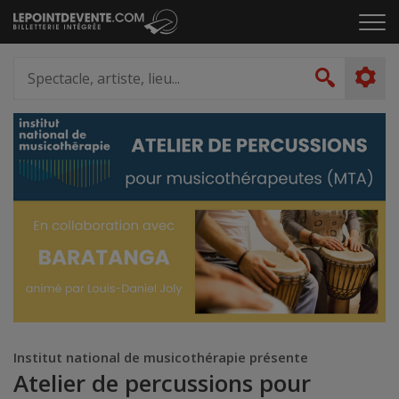
Passer
Cliq
au
pou
contenu
ouvr
Spectacle,
le
artiste,
Recher
men
lieu...
Institut national de musicothérapie présente
Atelier de percussions pour