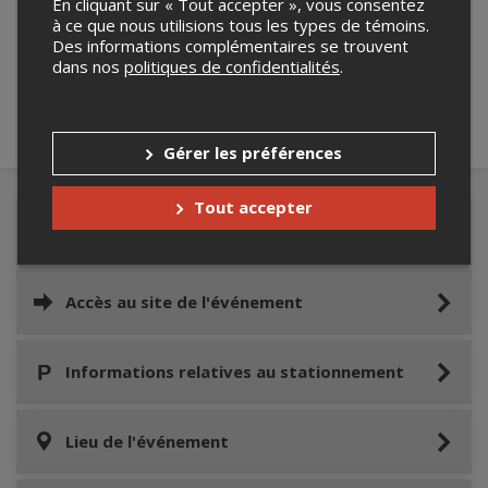
En cliquant sur « Tout accepter », vous consentez
Merci de confirmer que vous n'êtes pas un
à ce que nous utilisions tous les types de témoins.
robot ci-bas.
Des informations complémentaires se trouvent
dans nos
politiques de confidentialités
.
Gérer les préférences
Tout accepter
Détails de l'événement
Accès au site de l'événement
Informations relatives au stationnement
Lieu de l'événement