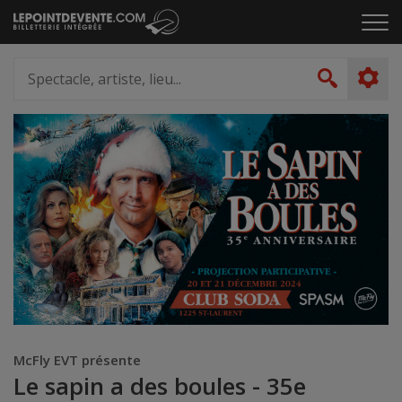
Passer
Cliq
au
pou
contenu
ouvr
Spectacle,
le
artiste,
Recher
men
lieu...
McFly EVT présente
Le sapin a des boules - 35e