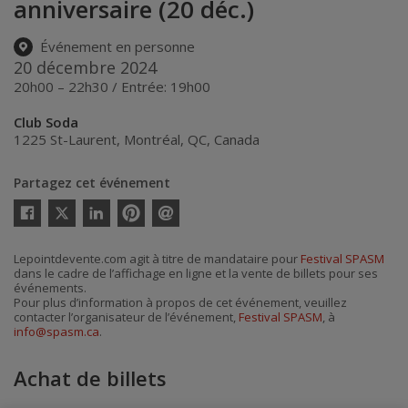
anniversaire (20 déc.)
Événement en personne
20 décembre 2024
20h00 – 22h30 / Entrée: 19h00
Club Soda
1225 St-Laurent
,
Montréal
,
QC
,
Canada
Partagez cet événement
Twitter
Facebook
Linkedin
Pinterest
Envoyer
par
courriel
Lepointdevente.com agit à titre de mandataire pour
Festival SPASM
dans le cadre de l’affichage en ligne et la vente de billets pour ses
événements.
Pour plus d’information à propos de cet événement, veuillez
contacter l’organisateur de l’événement,
Festival SPASM
, à
info@spasm.ca
.
Achat de billets