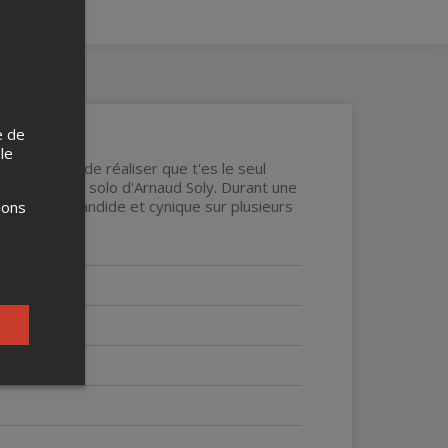
e de
 le
n adulte » et de réaliser que t'es le seul
acle stand-up solo d'Arnaud Soly. Durant une
son regard candide et cynique sur plusieurs
ions