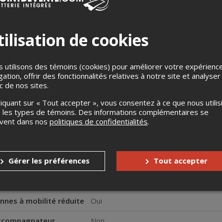
ilisation de cookies
 utilisons des témoins (cookies) pour améliorer votre expérienc
gation, offrir des fonctionnalités relatives à notre site et analyser
é de te retrouver dans une situation où tu te dis : « J'ai besoin d'u
ic de nos sites.
le » dans la pièce ? Si c'est le cas, tu vas aimer le premier spect
 t'as déjà vu jouer de la flute avec son nez sur Facebook posera 
liquant sur « Tout accepter », vous consentez à ce que nous utilis
e.
 les types de témoins. Des informations complémentaires se
uvent dans nos
politiques de confidentialités
.
s
Aucun remboursement
Gérer les préférences
Tout accepter
Aucun échange
s enfants
Aucune gratuité
nnes à mobilité réduite
Oui
accompagnateur
Non