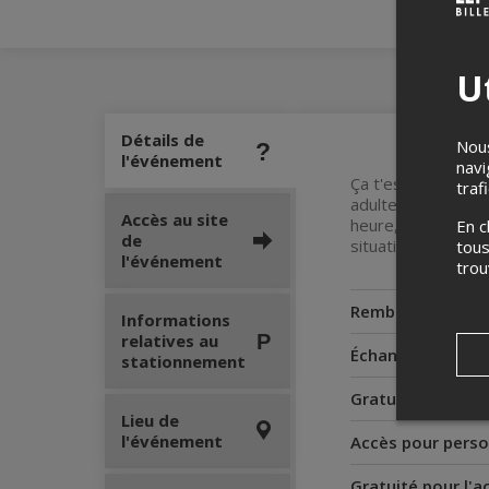
Ut
Détails de
Nous
l'événement
navi
Ça t'est déjà arriv
traf
adulte « responsab
Accès au site
heure, le gars que
En c
de
situations de sa vi
tous
l'événement
tro
Remboursement
Informations
relatives au
Échanges
stationnement
Gratuité pour le
Lieu de
l'événement
Accès pour perso
Gratuité pour l'