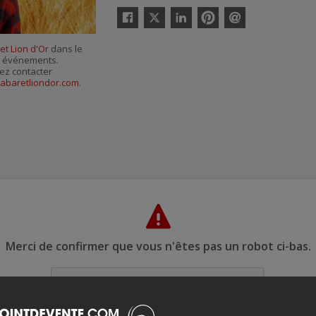
Twitter
Facebook
Linkedin
Pinterest
Envoyer
par
et Lion d'Or
dans le
courriel
es événements.
ez contacter
abaretliondor.com
.
Merci de confirmer que vous n'êtes pas un robot ci-bas.