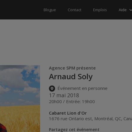
Aide
Blogue
Contact
Emplois
Agence SPM présente
Arnaud Soly
Événement en personne
17 mai 2018
20h00 / Entrée: 19h00
Cabaret Lion d'Or
1676 rue Ontario est
,
Montréal
,
QC
,
Can
Partagez cet événement