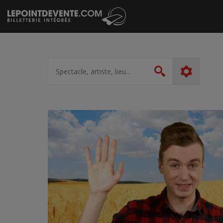
Passer
au
contenu
Spectacle,
artiste,
Rechercher
lieu...