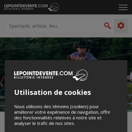
Passer
Cliq
au
pou
contenu
ouvr
Spectacle,
le
artiste,
Recher
men
lieu...
Utilisation de cookies
Nous utilisons des témoins (cookies) pour
améliorer votre expérience de navigation, offrir
des fonctionnalités relatives à notre site et
Gymkhana AREWL
analyser le trafic de nos sites.