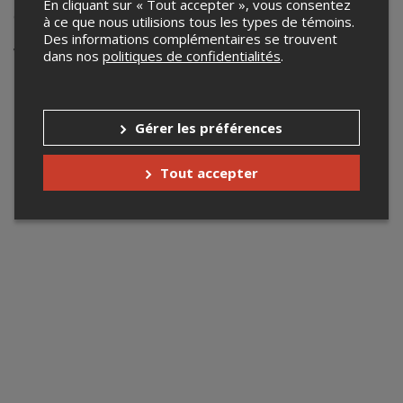
En cliquant sur « Tout accepter », vous consentez
Gymkhana AREWL
à ce que nous utilisions tous les types de témoins.
Des informations complémentaires se trouvent
Votre recherche n'a retourné aucun
dans nos
politiques de confidentialités
.
résultat.
Gérer les préférences
Tout accepter