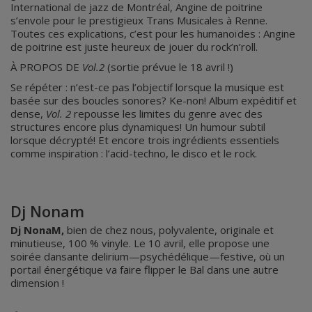
International de jazz de Montréal, Angine de poitrine
s’envole pour le prestigieux Trans Musicales à Renne.
Toutes ces explications, c’est pour les humanoïdes : Angine
de poitrine est juste heureux de jouer du rock’n’roll.
À PROPOS DE
Vol.2
(sortie prévue le 18 avril !)
Se répéter : n’est-ce pas l’objectif lorsque la musique est
basée sur des boucles sonores? Ke-non! Album expéditif et
dense,
Vol. 2
repousse les limites du genre avec des
structures encore plus dynamiques! Un humour subtil
lorsque décrypté! Et encore trois ingrédients essentiels
comme inspiration : l’acid-techno, le disco et le rock.
Dj Nonam
Dj NonaM,
bien de chez nous, polyvalente, originale et
minutieuse, 100 % vinyle. Le 10 avril, elle propose une
soirée dansante delirium—psychédélique—festive, où un
portail énergétique va faire flipper le Bal dans une autre
dimension !