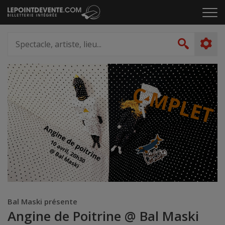
Passer
Cliq
au
pou
contenu
ouvr
Spectacle,
le
artiste,
Recher
men
lieu...
Bal Maski présente
Angine de Poitrine @ Bal Maski