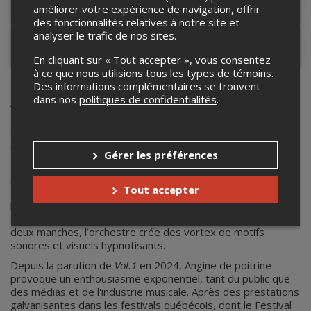
Lieu de l'événement
améliorer votre expérience de navigation, offrir
des fonctionnalités relatives à notre site et
analyser le trafic de nos sites.
Contacter l'organisateur
En cliquant sur « Tout accepter », vous consentez
à ce que nous utilisions tous les types de témoins.
Des informations complémentaires se trouvent
Angine de Poitrine
dans nos
politiques de confidentialités
.
Émules des rockstars de la planète Terre, les voyageurs
spatio-temporels Klek et Khn de Poitrine s’émerveillent
devant les hot-dogs, les pyramides et le rock dans toute sa
Gérer les préférences
grandiloquence.
Asymétrique et dissonante, la musique d’
Angine de
Tout accepter
poitrine
fait palpiter les cœurs et danser frénétiquement
les corps humains. Par ses solides grooves de batterie et
ses enchevêtrements complexes de guitare microtonale à
deux manches, l’orchestre crée des vortex de motifs
sonores et visuels hypnotisants.
Depuis la parution de
Vol.1
en 2024, Angine de poitrine
provoque un enthousiasme exponentiel, tant du public que
des médias et de l'industrie musicale. Après des prestations
galvanisantes dans les festivals québécois, dont le Festival