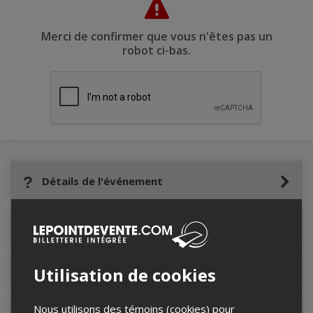
Merci de confirmer que vous n'êtes pas un
robot ci-bas.
Détails de l'événement
Accès au site de l'événement
Utilisation de cookies
Informations relatives au stationnement
Nous utilisons des témoins (cookies) pour