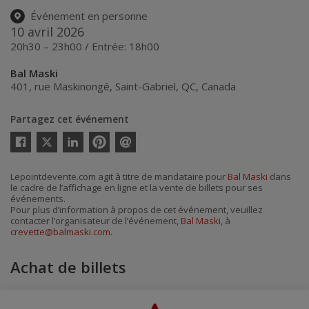
Événement en personne
10 avril 2026
20h30 – 23h00 / Entrée: 18h00
Bal Maski
401, rue Maskinongé
,
Saint-Gabriel
,
QC
,
Canada
Partagez cet événement
Twitter
Facebook
Linkedin
Pinterest
Envoyer
par
courriel
Lepointdevente.com agit à titre de mandataire pour
Bal Maski
dans
le cadre de l’affichage en ligne et la vente de billets pour ses
événements.
Pour plus d’information à propos de cet événement, veuillez
contacter l’organisateur de l’événement,
Bal Maski
, à
crevette@balmaski.com
.
Achat de billets