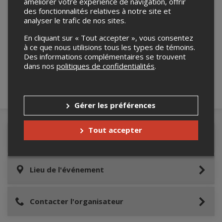
améliorer votre expérience de navigation, offrir
des fonctionnalités relatives à notre site et
analyser le trafic de nos sites.
Merci de confirmer que vous n'êtes pas un
En cliquant sur « Tout accepter », vous consentez
robot ci-bas.
à ce que nous utilisions tous les types de témoins.
Des informations complémentaires se trouvent
dans nos
politiques de confidentialités
.
Gérer les préférences
Tout accepter
Détails de l'événement
Lieu de l'événement
Contacter l'organisateur