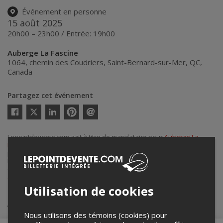
Événement en personne
15 août 2025
20h00 – 23h00 / Entrée: 19h00
Auberge La Fascine
1064, chemin des Coudriers
,
Saint-Bernard-sur-Mer
,
QC
,
Canada
Partagez cet événement
Twitter
Facebook
Linkedin
Pinterest
Envoyer
par
courriel
Lepointdevente.com agit à titre de mandataire pour
Auberge La
Fascine
dans le cadre de l’affichage en ligne et la vente de billets
pour ses événements.
Pour plus d’information à propos de cet événement, veuillez
contacter l’organisateur de l’événement,
Auberge La Fascine
, à
aubergelafascine@gmail.com
.
Utilisation de cookies
Achat de billets
Nous utilisons des témoins (cookies) pour