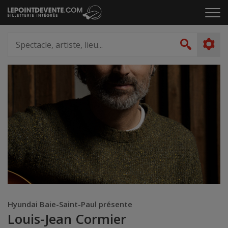
Passer
Cliq
au
pou
contenu
ouvr
Spectacle,
le
artiste,
Recher
men
lieu...
Hyundai Baie-Saint-Paul présente
Louis-Jean Cormier