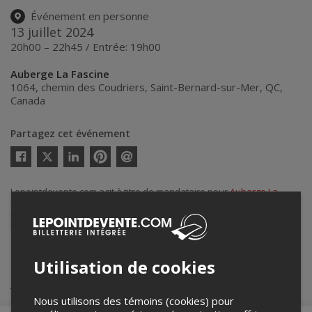
Événement en personne
13 juillet 2024
20h00 – 22h45 / Entrée: 19h00
Auberge La Fascine
1064, chemin des Coudriers
,
Saint-Bernard-sur-Mer
,
QC
,
Canada
Partagez cet événement
Twitter
Facebook
Linkedin
Pinterest
Envoyer
par
courriel
Lepointdevente.com agit à titre de mandataire pour
Auberge La
Fascine
dans le cadre de l’affichage en ligne et la vente de billets
pour ses événements.
Pour plus d’information à propos de cet événement, veuillez
contacter l’organisateur de l’événement,
Auberge La Fascine
, à
aubergelafascine@gmail.com
.
Utilisation de cookies
Achat de billets
Nous utilisons des témoins (cookies) pour