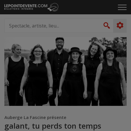
Passer
Cliq
au
pou
contenu
ouvr
Spectacle,
le
artiste,
Recher
men
lieu...
Auberge La Fascine présente
galant, tu perds ton temps