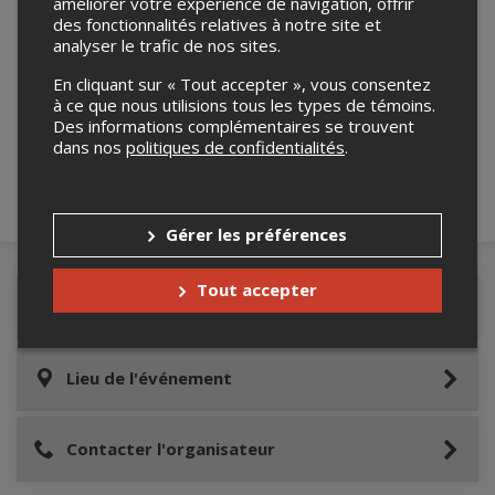
améliorer votre expérience de navigation, offrir
des fonctionnalités relatives à notre site et
analyser le trafic de nos sites.
Merci de confirmer que vous n'êtes pas un
En cliquant sur « Tout accepter », vous consentez
robot ci-bas.
à ce que nous utilisions tous les types de témoins.
Des informations complémentaires se trouvent
dans nos
politiques de confidentialités
.
Gérer les préférences
Tout accepter
Détails de l'événement
Lieu de l'événement
Contacter l'organisateur