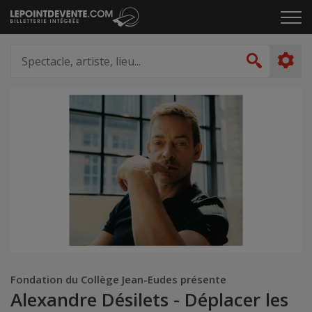
Passer
Cliq
au
pou
contenu
ouvr
Spectacle,
le
artiste,
Recher
men
lieu...
Fondation du Collège Jean-Eudes présente
Alexandre Désilets - Déplacer les