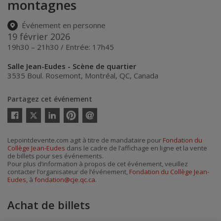
montagnes
Événement en personne
19 février 2026
19h30 – 21h30 / Entrée: 17h45
Salle Jean-Eudes - Scène de quartier
3535 Boul. Rosemont
,
Montréal
,
QC
,
Canada
Partagez cet événement
Twitter
Facebook
Linkedin
Pinterest
Envoyer
par
courriel
Lepointdevente.com agit à titre de mandataire pour
Fondation du
Collège Jean-Eudes
dans le cadre de l’affichage en ligne et la vente
de billets pour ses événements.
Pour plus d’information à propos de cet événement, veuillez
contacter l’organisateur de l’événement,
Fondation du Collège Jean-
Eudes
, à
fondation@cje.qc.ca
.
Achat de billets