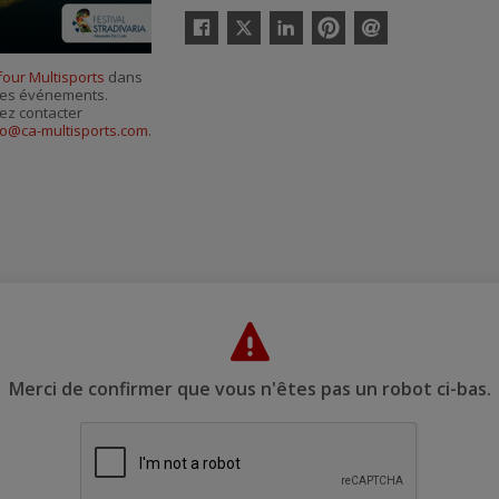
Twitter
Facebook
Linkedin
Pinterest
Envoyer
par
four Multisports
dans
courriel
r ses événements.
ez contacter
fo@ca-multisports.com
.
Merci de confirmer que vous n'êtes pas un robot ci-bas.