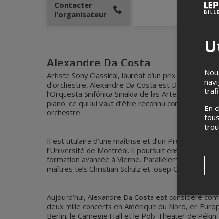
Contacter
l'organisateur
Ut
Alexandre Da Costa
Nous
Artiste Sony Classical, lauréat d’un prix JUNO et 
navi
d’orchestre, Alexandre Da Costa est Directeur music
traf
l’Orquesta Sinfónica Sinaloa de las Artes au Mexique
piano, ce qui lui vaut d’être reconnu comme un jeu
En c
orchestre.
tous
tro
Il est titulaire d’une maîtrise et d’un Premier Pri
l’Université de Montréal. Il poursuit ensuite ses é
formation avancée à Vienne. Parallèlement à sa carr
maîtres tels Christian Schulz et Josep Caballé-Dom
Aujourd’hui, Alexandre Da Costa est considéré comme
deux mille concerts en Amérique du Nord, en Europe,
Berlin, le Carnegie Hall et le Poly Theater de Péki