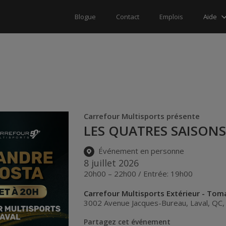
Aide
Blogue
Contact
Emplois
Carrefour Multisports présente
LES QUATRES SAISON
Événement en personne
8 juillet 2026
20h00 – 22h00 / Entrée: 19h00
Carrefour Multisports Extérieur - To
3002 Avenue Jacques-Bureau
,
Laval
,
QC
Partagez cet événement