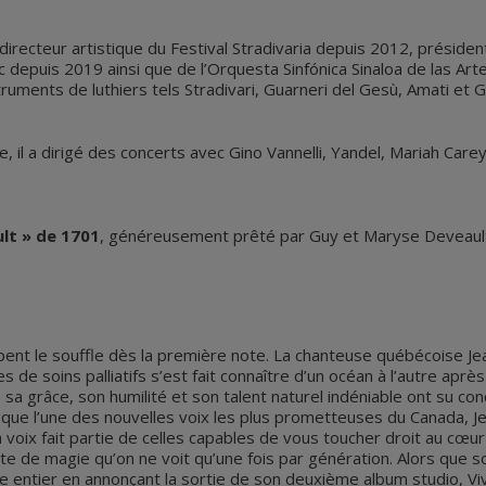
t directeur artistique du Festival Stradivaria depuis 2012, préside
c depuis 2019 ainsi que de l’Orquesta Sinfónica Sinaloa de las 
struments de luthiers tels Stradivari, Guarneri del Gesù, Amati et 
e, il a dirigé des concerts avec Gino Vannelli, Yandel, Mariah Car
lt » de 1701
, généreusement prêté par Guy et Maryse Deveaul
pent le souffle dès la première note. La chanteuse québécoise Jean
 de soins palliatifs s’est fait connaître d’un océan à l’autre apr
, sa grâce, son humilité et son talent naturel indéniable ont su co
nt que l’une des nouvelles voix les plus prometteuses du Canada, 
a voix fait partie de celles capables de vous toucher droit au cœu
orte de magie qu’on ne voit qu’une fois par génération. Alors qu
de entier en annonçant la sortie de son deuxième album studio, Vi