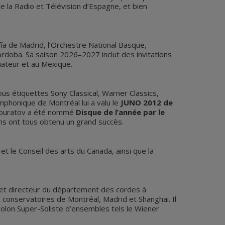
e la Radio et Télévision d’Espagne, et bien
a de Madrid, l’Orchestre National Basque,
rdoba. Sa saison 2026–2027 inclut des invitations
uateur et au Mexique.
ous étiquettes Sony Classical, Warner Classics,
phonique de Montréal lui a valu le
JUNO 2012 de
hmouratov a été nommé
Disque de l’année par le
ens ont tous obtenu un grand succès.
 et le Conseil des arts du Canada, ainsi que la
 et directeur du département des cordes à
ux conservatoires de Montréal, Madrid et Shanghai. Il
iolon Super-Soliste d’ensembles tels le Wiener