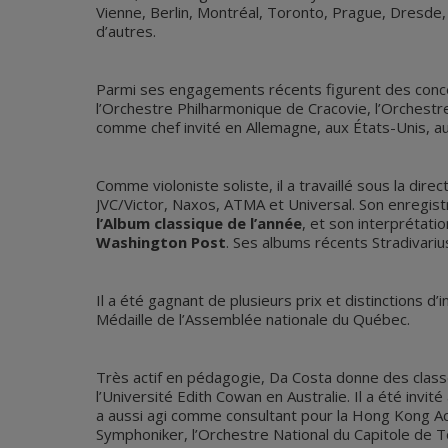
Vienne, Berlin, Montréal, Toronto, Prague, Dresde, 
d’autres.
Parmi ses engagements récents figurent des conce
l’Orchestre Philharmonique de Cracovie, l’Orchest
comme chef invité en Allemagne, aux États-Unis, au
Comme violoniste soliste, il a travaillé sous la di
JVC/Victor, Naxos, ATMA et Universal. Son enregis
l’Album classique de l’année
, et son interpréta
Washington Post
. Ses albums récents Stradivari
Il a été gagnant de plusieurs prix et distinctions d’
Médaille de l’Assemblée nationale du Québec.
Très actif en pédagogie, Da Costa donne des clas
l’Université Edith Cowan en Australie. Il a été invi
a aussi agi comme consultant pour la Hong Kong Aca
Symphoniker, l’Orchestre National du Capitole de 