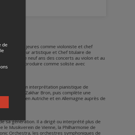
e de
rnationales majeures comme violoniste et chef
 le
que Directeur artistique et Chef titulaire de
t dès l’âge de neuf ans des concerts au violon et au
lescence à se produire comme soliste avec
ions
accalauréat en interprétation pianistique de
du légendaire Zakhar Bron, puis complète une
perfectionnant en Autriche et en Allemagne auprès de
 sa génération. Il a dirigé ou interprété plus de
e le Musikverein de Vienne, la Philharmonie de
harmonic Orchestra, les orchestres symphoniques de