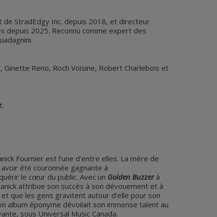
nt de StradEdgy Inc. depuis 2018, et directeur
Artes depuis 2025. Reconnu comme expert des
Guadagnini.
ey, Ginette Reno, Roch Voisine, Robert Charlebois et
t.
ick Fournier est l’une d’entre elles. La mère de
ès avoir été couronnée gagnante à
nquérir le cœur du public. Avec un
Golden Buzzer
à
Jeanick attribue son succès à son dévouement et à
r et que les gens gravitent autour d’elle pour son
e son album éponyme dévoilait son immense talent au
vante, sous Universal Music Canada.