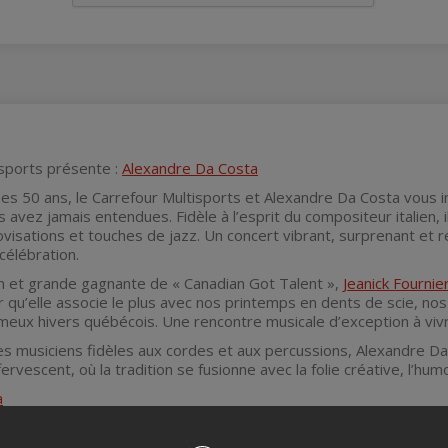
isports présente :
Alexandre Da Costa
es 50 ans, le Carrefour Multisports et Alexandre Da Costa vous in
avez jamais entendues. Fidèle à l’esprit du compositeur italien, i
visations et touches de jazz. Un concert vibrant, surprenant et r
célébration.
on et grande gagnante de « Canadian Got Talent »,
Jeanick Fournie
qu’elle associe le plus avec nos printemps en dents de scie, nos
ameux hivers québécois. Une rencontre musicale d’exception à viv
 musiciens fidèles aux cordes et aux percussions, Alexandre D
ervescent, où la tradition se fusionne avec la folie créative, l’humo
a