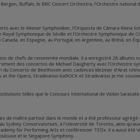
Bergen, Buffalo, le BBC Concert Orchestra, l’Orchestre national d
rts avec le Wiener Symphoniker, l’Orquesta de Cámara Reina Sofí
re Royal Symphonique de Séville et l’Orchestre Symphonique de Có
 Canada, en Espagne, au Portugal, en Argentine, au Brésil, en Éq
rection de chefs de renommée mondiale. Il a enregistré 28 albums s
trement des concertos de Michael Daugherty avec l’Orchestre sym
tion du Concerto de Beethoven avec cadences klezmer d’Airat Ic
us at the Opera, Stradivarius baROCK et Stradivarius Je me souvi
institutions telles que le Concours International de Violon Sarasate
ses de maître partout dans le monde et a été professeur agrégé
té au Sydney Conservatorium, à l’Université de Toronto, ainsi qu’a
demy for Performing Arts et conférencier TEDx. Il a aussi été V
Toulouse et le Singapore Symphony.