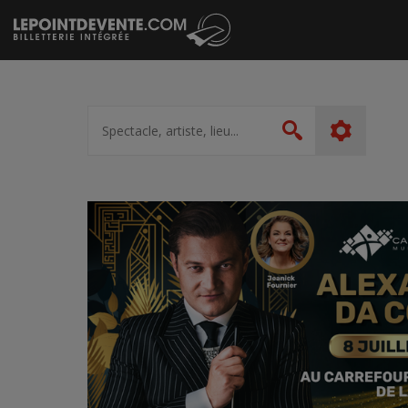
Passer
au
contenu
Spectacle,
artiste,
Rechercher
lieu...