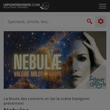
Passer
Cliq
au
pou
contenu
ouvr
Spectacle,
le
artiste,
Recher
men
lieu...
La Route des concerts et Sur la scène Davignon
présentent