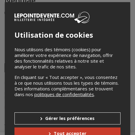
Nebulae
Événement en personne
17 octobre 2025
20h00 – 21h30 / Entrée: 19h00
Utilisation de cookies
Église Emmanuel
203, rue Principale
,
Cowansville
,
QC
,
Canada
Nous utilisons des témoins (cookies) pour
améliorer votre expérience de navigation, offrir
Partagez cet événement
des fonctionnalités relatives à notre site et
Twitter
analyser le trafic de nos sites.
Facebook
Linkedin
Pinterest
Envoyer
En cliquant sur « Tout accepter », vous consentez
par
courriel
à ce que nous utilisions tous les types de témoins.
Lepointdevente.com agit à titre de mandataire pour
La Route des
concerts
dans le cadre de l’affichage en ligne et la vente de billets
Des informations complémentaires se trouvent
pour ses événements.
dans nos
politiques de confidentialités
.
Pour plus d’information à propos de cet événement, veuillez
contacter l’organisateur de l’événement,
La Route des concerts
, à
info@laroutedesconcerts.com
.
Gérer les préférences
Achat de billets
Tout accepter