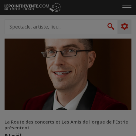
Passer
Cliq
au
pou
contenu
ouvr
Spectacle,
le
artiste,
Recher
men
lieu...
La Route des concerts et Les Amis de l'orgue de l'Estrie
présentent