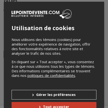
Noël
Événement en personne
15 décembre 2024
14h00 – 15h00 / Entrée: 13h30
Utilisation de cookies
Basilique-cathédrale Saint-Michel
130, rue de la Cathédrale
,
Sherbrooke
,
QC
,
Canada
Nous utilisons des témoins (cookies) pour
améliorer votre expérience de navigation, offrir
Partagez cet événement
des fonctionnalités relatives à notre site et
Twitter
analyser le trafic de nos sites.
Facebook
Linkedin
Pinterest
Envoyer
En cliquant sur « Tout accepter », vous consentez
par
courriel
à ce que nous utilisions tous les types de témoins.
Lepointdevente.com agit à titre de mandataire pour
La Route des
concerts
dans le cadre de l’affichage en ligne et la vente de billets
Des informations complémentaires se trouvent
pour ses événements.
dans nos
politiques de confidentialités
.
Pour plus d’information à propos de cet événement, veuillez
contacter l’organisateur de l’événement,
La Route des concerts
, à
info@laroutedesconcerts.com
.
Gérer les préférences
Achat de billets
Tout accepter