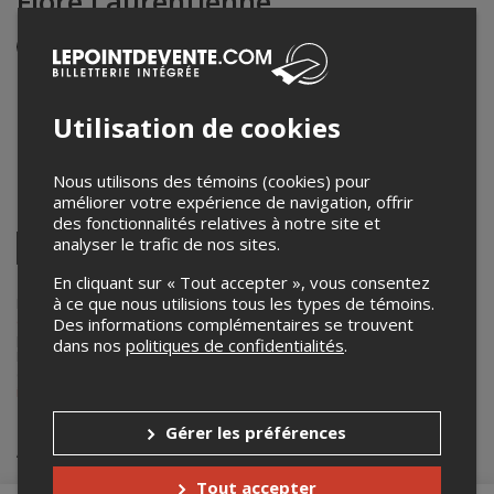
Flore Laurentienne
Événement en personne
18 novembre 2023
20h00 – 21h30 / Entrée: 19h30
Utilisation de cookies
Le Vitrail Espace Culturel
1254, rue Sainte Marthe
,
Thetford Mines
,
QC
,
Canada
Nous utilisons des témoins (cookies) pour
améliorer votre expérience de navigation, offrir
Partagez cet événement
des fonctionnalités relatives à notre site et
Twitter
analyser le trafic de nos sites.
Facebook
Linkedin
Pinterest
Envoyer
En cliquant sur « Tout accepter », vous consentez
par
courriel
à ce que nous utilisions tous les types de témoins.
Lepointdevente.com agit à titre de mandataire pour
La Route des
concerts
dans le cadre de l’affichage en ligne et la vente de billets
Des informations complémentaires se trouvent
pour ses événements.
dans nos
politiques de confidentialités
.
Pour plus d’information à propos de cet événement, veuillez
contacter l’organisateur de l’événement,
La Route des concerts
, à
info@laroutedesconcerts.com
.
Gérer les préférences
Achat de billets
Tout accepter