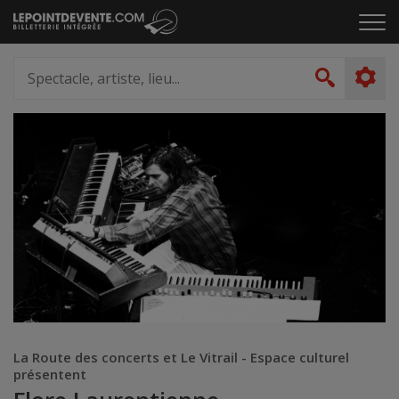
Passer
Cliq
au
pou
contenu
ouvr
Spectacle,
le
artiste,
Recher
men
lieu...
La Route des concerts et Le Vitrail - Espace culturel
présentent