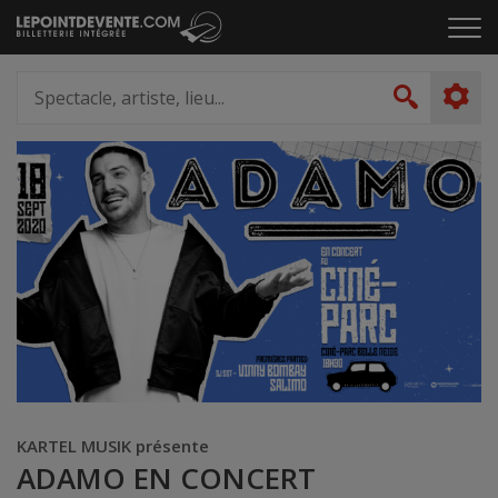
Passer
Cliq
au
pou
contenu
ouvr
Spectacle,
le
artiste,
Recher
men
lieu...
KARTEL MUSIK présente
ADAMO EN CONCERT