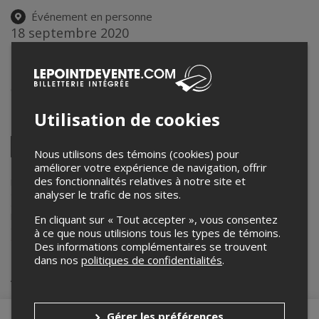
Événement en personne
18 septembre 2020
18h30 – 22h00
Ciné-Parc Belle Neige
6820 route 117
,
Val-Morin
,
QC
,
Canada
Utilisation de cookies
Partagez cet événement
Twitter
Nous utilisons des témoins (cookies) pour
Facebook
Linkedin
Pinterest
Envoyer
améliorer votre expérience de navigation, offrir
par
des fonctionnalités relatives à notre site et
courriel
Lepointdevente.com agit à titre de mandataire pour
Kartel Musik
analyser le trafic de nos sites.
dans le cadre de l’affichage en ligne et la vente de billets pour ses
événements.
Pour plus d’information à propos de cet événement, veuillez
En cliquant sur « Tout accepter », vous consentez
contacter l’organisateur de l’événement,
Kartel Musik
, à
à ce que nous utilisions tous les types de témoins.
david@kartelmusik.com
.
Des informations complémentaires se trouvent
dans nos
politiques de confidentialités
.
Achat de billets
Gérer les préférences