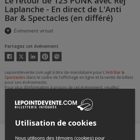
Le retour de 123 PUNK avec Rej
Laplanche - En direct de L'Anti
Bar & Spectacles (en différé)
Événement virtuel
Partagez cet événement
Twitter
Facebook
Linkedin
Pinterest
Envoyer
par
courriel
Lepointdevente.com agit à titre de mandataire pour
L'Anti Bar &
Spectacles
dans le cadre de l’affichage en ligne et la vente de billets
pour ses événements.
Pour plus d’information à propos de cet événement, veuillez
contacter l’organisateur de l’événement,
L'Anti Bar & Spectacles
, à
district7prod@gmail.com
.
Achat de billets
Utilisation de cookies
Nous utilisons des témoins (cookies) pour