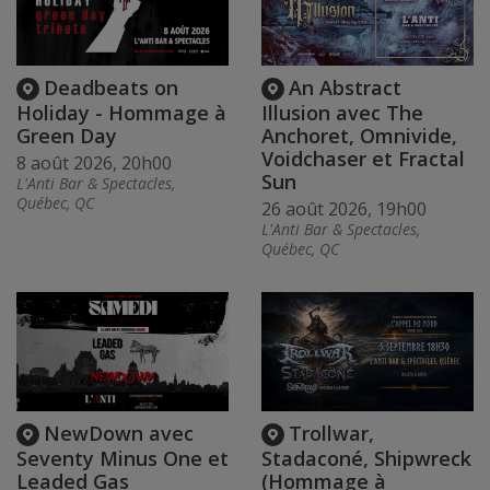
Deadbeats on
An Abstract
Holiday - Hommage à
Illusion avec The
Green Day
Anchoret, Omnivide,
Voidchaser et Fractal
8 août 2026, 20h00
Sun
L'Anti Bar & Spectacles,
Québec, QC
26 août 2026, 19h00
L'Anti Bar & Spectacles,
Québec, QC
NewDown avec
Trollwar,
Seventy Minus One et
Stadaconé, Shipwreck
Leaded Gas
(Hommage à