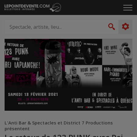
Passer
Cliq
au
pou
contenu
ouvr
Spectacle,
le
artiste,
Recher
men
lieu...
L'Anti Bar & Spectacles et District 7 Productions
présentent