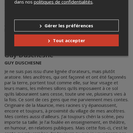
dans nos
politiques de confidentialités
.
Son spectacle Maman est un mythe, 2ème opus de son
cycle de création sur le corps féminin fait partie du #Circuit
Paroles Vivantes du RCQ depuis 2021.
Août 2022, Céline signe sa première réalisation pour Ce qui
Gérer les préférences
brûle bien d’après le livre-balado, édité par Planète Rebelle.
Tout accepter
Guy Duschesne
GUY DUSCHESNE
Je ne suis pas issu d’une lignée d’orateurs, mais plutôt
aratoire. Mes ancêtres, qui ont façonné et ont été façonnés
par la terre, portent tout comme elle, sur leur visage et
leurs mains, les mêmes sillons qu’ils imposaient à ce sol
qu’ils labouraient sans cesse, toute une vie, plusieurs vies à
la fois. Ce sont de ces gens que me parviennent mes contes.
Originaire de la Mauricie, mes racines s’y épanouissent,
encore et toujours, à proximité du village de mes ancêtres.
Mes contes aussi d’ailleurs. J’ai toujours chéri la scène, peu
importe sa taille. Je l’ai foulée en enseignement, en théâtre,
en humour, en relations publiques. Mais cette fois-ci, c’est le