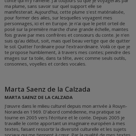
conte qui m’y ramène. J’ai toujours su que je voyagerais par
ma plume, sans savoir sur quel support elle se
manifesterait. Aujourd’hui, cette plume s’est matérialisée,
pour former des ailes, sur lesquelles voyagent mes
personnages, ici et en Europe. Je n’ai que le petit orteil de
posé sur la première marche d’une grande échelle, maintes
fois gravie par mes confrères et consœurs du conte. Je n’en
suis qu’au début, soit, mais quel beau vertige que de quitter
le sol. Quitter l’ordinaire pour l’extraordinaire. Voilà ce que je
te propose humblement, à travers mes contes; peindre des
images sur ta toile, dans ta tête, avec comme seuls outils,
consonnes, voyelles et cordes vocales.
Marta Saenz de la Calzada
MARTA SAENZ DE LA CALZADA
J’œuvre dans le milieu culturel depuis mon arrivée à Rouyn-
Noranda en 1969. D’abord comédienne, ma pratique se
tourne en 2005 vers l’écriture et le conte. Depuis 2005 je
travaille le conte apportant un imaginaire européen à mes
textes, faisant ressortir la diversité culturelle et les sujets
sociaux qui me tiennent à cœur. Par la qualité de mes textes