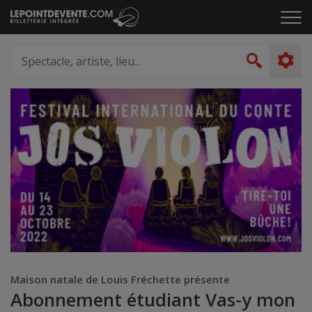
Passer
Cliq
au
pou
contenu
ouvr
Spectacle,
le
artiste,
Recher
men
lieu...
Maison natale de Louis Fréchette présente
Abonnement étudiant Vas-y mon