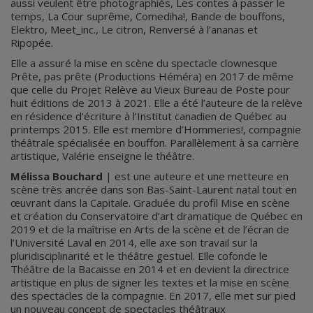
aussi veulent être photographiés, Les contes à passer le
temps, La Cour suprême, Comediha!, Bande de bouffons,
Elektro, Meet_inc., Le citron, Renversé à l’ananas et
Ripopée.
Elle a assuré la mise en scène du spectacle clownesque
Prête, pas prête (Productions Héméra) en 2017 de même
que celle du Projet Relève au Vieux Bureau de Poste pour
huit éditions de 2013 à 2021. Elle a été l’auteure de la relève
en résidence d’écriture à l’Institut canadien de Québec au
printemps 2015. Elle est membre d’Hommeries!, compagnie
théâtrale spécialisée en bouffon. Parallèlement à sa carrière
artistique, Valérie enseigne le théâtre.
Mélissa Bouchard
| est une auteure et une metteure en
scène très ancrée dans son Bas-Saint-Laurent natal tout en
œuvrant dans la Capitale. Graduée du profil Mise en scène
et création du Conservatoire d’art dramatique de Québec en
2019 et de la maîtrise en Arts de la scène et de l’écran de
l’Université Laval en 2014, elle axe son travail sur la
pluridisciplinarité et le théâtre gestuel. Elle cofonde le
Théâtre de la Bacaisse en 2014 et en devient la directrice
artistique en plus de signer les textes et la mise en scène
des spectacles de la compagnie. En 2017, elle met sur pied
un nouveau concept de spectacles théâtraux