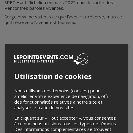
SPEC Haut-Richelieu en mars 2022 dans le cadre des
Rencontres paroles vivantes.
Serge Yvan ne sait pas ce que l’avenir lui réserve, mais ce
qu’il réserve à l’avenir est fabuleux.
Céline Jantet
CÉLINE JANTET
Revendiquant le conte comme un art actuel, Céline conte
des histoires contemporaines ouvertes sur le monde de
Utilisation de cookies
demain.
Dès 2006, Céline défend un retour à l’oralité et une parole à
contre-courant face à une société hypra- visuelle.
Nous utilisons des témoins (cookies) pour
améliorer votre expérience de navigation, offrir
Depuis 2013, elle œuvre en solo ou en collectif avec La
des fonctionnalités relatives à notre site et
Quadrature, qui s’interroge sur la place du récit dans la
analyser le trafic de nos sites.
société de demain.
En février 2020, Filles de Cassandre, sa première recherche
En cliquant sur « Tout accepter », vous consentez
sonore, est invitée internationale au Festival Sonohr de Bern
à ce que nous utilisions tous les types de témoins.
en Suisse. Disponible en baladodiffusion.
Des informations complémentaires se trouvent