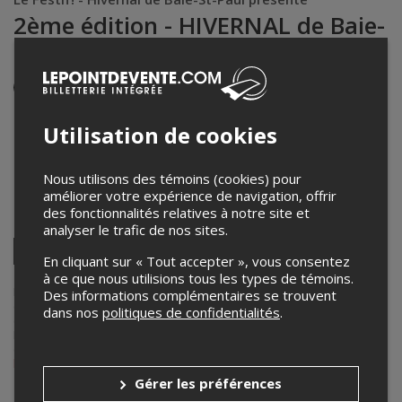
2ème édition - HIVERNAL de Baie-
Saint-Paul
Événement en personne
26 et 27 février 2016
21h00 – 23h45 / Entrée: 20h30
Utilisation de cookies
Sous-sol de l'Église
Nous utilisons des témoins (cookies) pour
1 Place de l'église
,
Baie-Saint-Paul
,
QC
,
Canada
améliorer votre expérience de navigation, offrir
des fonctionnalités relatives à notre site et
Partagez cet événement
analyser le trafic de nos sites.
Twitter
En cliquant sur « Tout accepter », vous consentez
Facebook
Linkedin
Pinterest
Envoyer
à ce que nous utilisions tous les types de témoins.
par
Lepointdevente.com agit à titre de mandataire pour
Le Festif!
dans le
Des informations complémentaires se trouvent
courriel
cadre de l’affichage en ligne et la vente de billets pour ses
dans nos
politiques de confidentialités
.
événements.
Pour plus d’information à propos de cet événement, veuillez
contacter l’organisateur de l’événement,
Le Festif!
, à
billetterie@lefestif.ca
.
Gérer les préférences