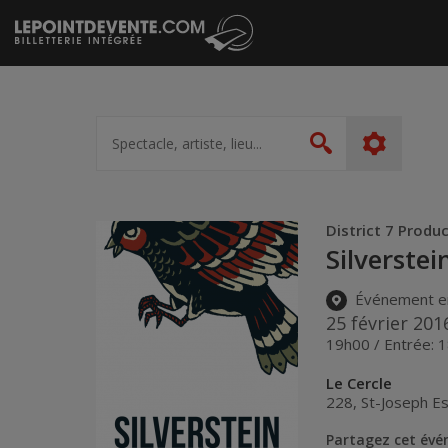
Passer
au
contenu
Spectacle,
artiste,
Rechercher
lieu...
District 7 Produ
Silverstei
Événement e
25 février 201
19h00 / Entrée: 
Le Cercle
228, St-Joseph Es
Partagez cet év