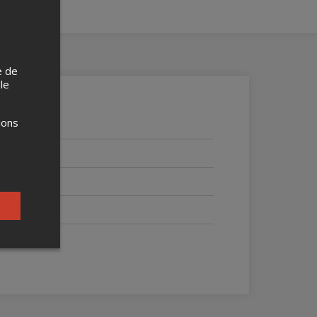
e de
 le
ions