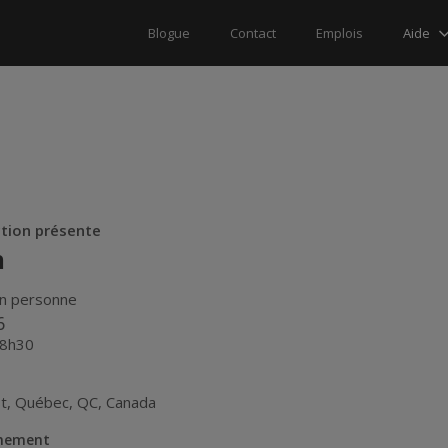
Aide
Blogue
Contact
Emplois
ction présente
n
n personne
6
18h30
t
,
Québec
,
QC
,
Canada
énement