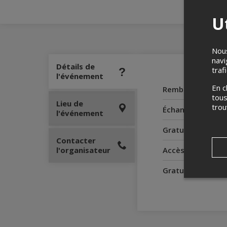
Ut
Nous
navi
Détails de
traf
l'événement
En c
Remboursement
tous
Lieu de
tro
Échanges
l'événement
Gratuité pour le
Contacter
l'organisateur
Accès pour perso
Gratuité pour l'