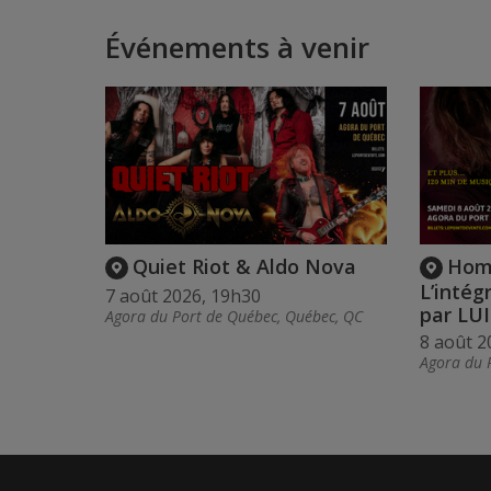
Événements à venir
Quiet Riot & Aldo Nova
Hom
L’intég
7 août 2026, 19h30
par LU
Agora du Port de Québec, Québec, QC
8 août 2
Agora du 