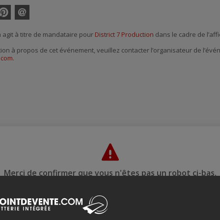
interest
Envoyer
par
agit à titre de mandataire pour
District 7 Production
dans le cadre de l’affi
courriel
tion à propos de cet événement, veuillez contacter l’organisateur de l’év
l.com
.
Merci de confirmer que vous n'êtes pas un robot ci-bas.