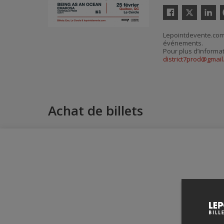
Twitter
Facebook
Linkedin
P
Lepointdevente.com 
événements.
Pour plus d’informa
district7prod@gmai
Achat de billets