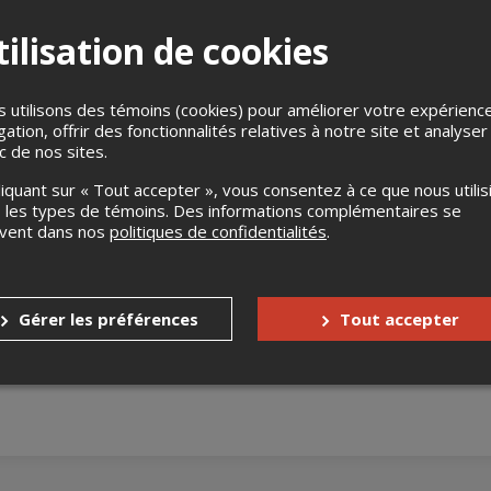
ilisation de cookies
 utilisons des témoins (cookies) pour améliorer votre expérienc
gation, offrir des fonctionnalités relatives à notre site et analyser
ic de nos sites.
liquant sur « Tout accepter », vous consentez à ce que nous utilis
s
Aucun remboursement
 les types de témoins. Des informations complémentaires se
uvent dans nos
politiques de confidentialités
.
Aucun échange
s enfants
Aucune gratuité
Gérer les préférences
Tout accepter
nnes à mobilité réduite
Oui
accompagnateur
Non