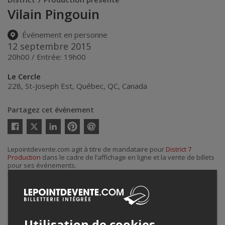
Vilain Pingouin
Événement en personne
12 septembre 2015
20h00 / Entrée: 19h00
Le Cercle
228, St-Joseph Est
,
Québec
,
QC
,
Canada
Partagez cet événement
Twitter
Facebook
Linkedin
Pinterest
Envoyer
par
Lepointdevente.com agit à titre de mandataire pour
District 7
courriel
Production
dans le cadre de l’affichage en ligne et la vente de billets
pour ses événements.
Pour plus d’information à propos de cet événement, veuillez
contacter l’organisateur de l’événement,
District 7 Production
, à
district7prod@gmail.com
.
Utilisation de cookies