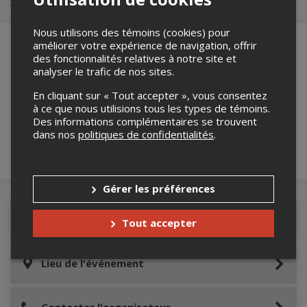
Achat de billets
Nous utilisons des témoins (cookies) pour
améliorer votre expérience de navigation, offrir
des fonctionnalités relatives à notre site et
analyser le trafic de nos sites.
Merci de confirmer que vous n'êtes pas un
robot ci-bas.
En cliquant sur « Tout accepter », vous consentez
à ce que nous utilisions tous les types de témoins.
Des informations complémentaires se trouvent
dans nos
politiques de confidentialités
.
Gérer les préférences
Détails de l'événement
Tout accepter
Lieu de l'événement