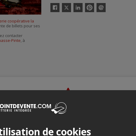
Twitter
Facebook
Linkedin
Pinterest
Envoyer
par
erie coopérative la
courriel
nte de billets pour ses
ez contacter
hasse-Pinte
, à
Merci de confirmer que vous n'êtes pas un robot ci-bas.
ilisation de cookies