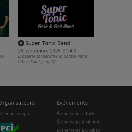
Super Tonic Band
26 septembre 2026, 21h00
se-
Brasserie coopérative la Chasse-Pinte,
L'Anse-Saint-Jean, QC
Organisateurs
Événements
Créer un compte
Événements virtuels
Événements à Montréal
Événements à Québec