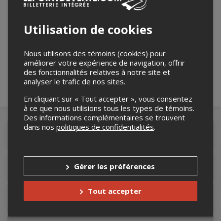
Utilisation de cookies
Merci de confirmer que vous n'êtes pas un
robot ci-bas.
Nous utilisons des témoins (cookies) pour
améliorer votre expérience de navigation, offrir
des fonctionnalités relatives à notre site et
analyser le trafic de nos sites.
En cliquant sur « Tout accepter », vous consentez
à ce que nous utilisions tous les types de témoins.
Des informations complémentaires se trouvent
dans nos
politiques de confidentialités
.
Détails de l'événement
Gérer les préférences
Accès au site de l'événement
Tout accepter
Lieu de l'événement