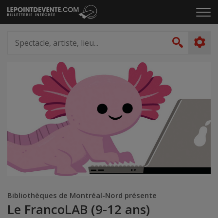
Passer
Cliq
au
pou
contenu
ouvr
Spectacle,
le
artiste,
Recher
men
lieu...
Bibliothèques de Montréal-Nord présente
Le FrancoLAB (9-12 ans)