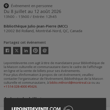
Événement en personne
Du 8 juillet au 12 août 2026
13h00 – 15h00 / Entrée: 12h45
Bibliothèque Julio-Jean-Pierre (MCC)
12002 Bd Rolland
,
Montréal-Nord
,
QC
,
Canada
Partagez cet événement
Twitter
Facebook
Linkedin
Pinterest
Envoyer
par
courriel
Lepointdevente.com agit à titre de mandataire pour Bibliothèque de
la Maison culturelle et communautaire dans le cadre de l’affichage
en ligne et la vente de billets pour ses événements.
Pour plus d’information à propos de cet événement, veuillez
contacter l’organisateur de l’événement, Bibliothèque de la Maison
culturelle et communautaire, à
biblio.mtlnord@montreal.ca
ou au
+1 514-328-4000 #5626
.
Achat de billets