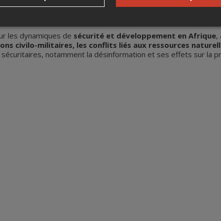
nces politiques et de relations internationales à l’Université Sal
rat. Il est également directeur associé du programme de master e
sur les dynamiques de
sécurité et développement en Afrique
,
ons civilo-militaires, les conflits liés aux ressources nature
curitaires, notamment la désinformation et ses effets sur la prot