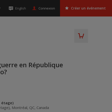
Connexion
English
Créer un événement
guerre en République
go?
e étage)
étage)
,
Montréal
,
QC
,
Canada