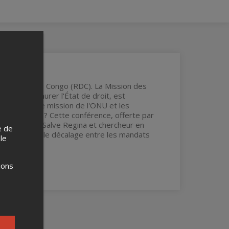
mocratique du Congo (RDC). La Mission des
)s et restaurer l'État de droit, est
on entre une mission de l'ONU et les
e congolais ? Cette conférence, offerte par
 l'Université Salve Regina et chercheur en
e de
ns civiles et le décalage entre les mandats
 le
ions