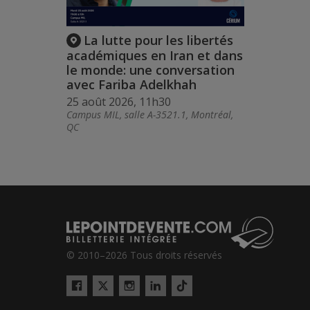
La lutte pour les libertés
académiques en Iran et dans
le monde: une conversation
avec Fariba Adelkhah
25 août 2026, 11h30
Campus MIL, salle A-3521.1, Montréal,
QC
© 2010–2026 Tous droits réservés
Twitter
Tiktok
Facebook
Instagram
LinkedIn