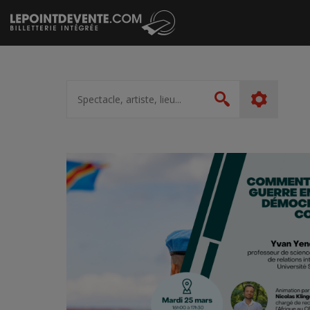
Passer
au
contenu
Spectacle,
artiste,
Rechercher
lieu...