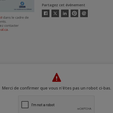
Partagez cet événement
Twitter
UM
dans le cadre de
Facebook
Linkedin
Pinterest
Envoyer
ents.
par
courriel
ez contacter
al.ca
.
Merci de confirmer que vous n'êtes pas un robot ci-bas.