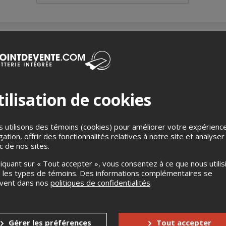
de paix ne parvient à mettre fin aux violences en République dé
ilisation de cookies
USCO) dans l'est du pays, censée assurer la protection des civil(e
ée par la population congolaise. Comment s'organise la coopérati
s dans un tel contexte ? Quels sont les espoirs de paix du peupl
 professeur de science politique et de relations internationales à
 utilisons des témoins (cookies) pour améliorer votre expérienc
M, explorera les interactions entre forces militaires et populatio
gation, offrir des fonctionnalités relatives à notre site et analyser
aintien de la paix et les réalités du terrain.
ic de nos sites.
liquant sur « Tout accepter », vous consentez à ce que nous utilis
 les types de témoins. Des informations complémentaires se
uvent dans nos
politiques de confidentialités
.
Gérer les préférences
Tout accepter