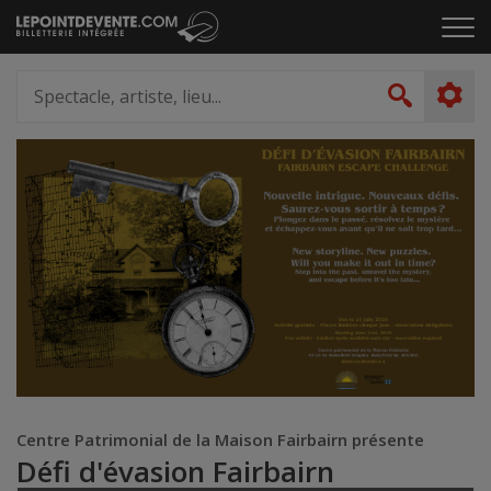
Passer
Cliq
au
pou
contenu
ouvr
Spectacle,
le
artiste,
Recher
men
lieu...
Centre Patrimonial de la Maison Fairbairn présente
Défi d'évasion Fairbairn