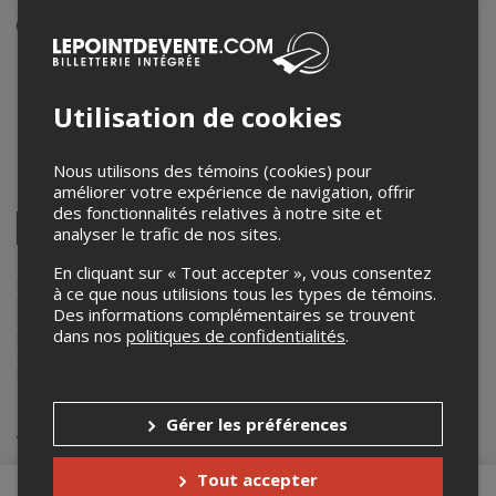
Événement en personne
22 juillet 2025
14h00 – 15h00
Utilisation de cookies
Centre patrimonial de la Maison Fairbairn
45 Wakefield Heights
,
Wakefield
,
QC
,
Canada
Nous utilisons des témoins (cookies) pour
améliorer votre expérience de navigation, offrir
Partagez cet événement
des fonctionnalités relatives à notre site et
Twitter
analyser le trafic de nos sites.
Facebook
Linkedin
Pinterest
Envoyer
par
En cliquant sur « Tout accepter », vous consentez
courriel
Lepointdevente.com agit à titre de mandataire pour
Centre
à ce que nous utilisions tous les types de témoins.
Patrimonial de la Maison Fairbairn
dans le cadre de l’affichage en
Des informations complémentaires se trouvent
ligne et la vente de billets pour ses événements.
dans nos
politiques de confidentialités
.
Pour plus d’information à propos de cet événement, veuillez
contacter l’organisateur de l’événement,
Centre Patrimonial de la
Maison Fairbairn
, à
info@fairbairn.ca
.
Achat de billets
Gérer les préférences
Tout accepter