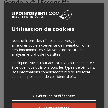
Gondola @ l'Escogriffe
Événement en personne
6 février 2025
20h30 – 23h45 / Entrée: 19h30
Utilisation de cookies
L'Escogriffe Bar
4461 rue Saint-Denis
,
Montreal
,
QC
,
Canada
Nous utilisons des témoins (cookies) pour
améliorer votre expérience de navigation, offrir
Partagez cet événement
des fonctionnalités relatives à notre site et
analyser le trafic de nos sites.
Twitter
Facebook
Linkedin
Pinterest
Envoyer
En cliquant sur « Tout accepter », vous consentez
par
à ce que nous utilisions tous les types de témoins.
courriel
Lepointdevente.com agit à titre de mandataire pour
TAVERNE TOUR
Des informations complémentaires se trouvent
dans le cadre de l’affichage en ligne et la vente de billets pour ses
dans nos
politiques de confidentialités
.
événements.
Pour plus d’information à propos de cet événement, veuillez
contacter l’organisateur de l’événement,
TAVERNE TOUR
, à
info@tavernetour.ca
.
Gérer les préférences
Achat de billets
Tout accepter