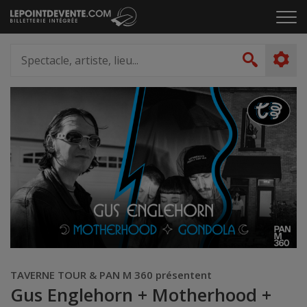
Passer
Cliq
au
pou
contenu
ouvr
Spectacle,
le
artiste,
Recher
men
lieu...
TAVERNE TOUR & PAN M 360 présentent
Gus Englehorn + Motherhood +