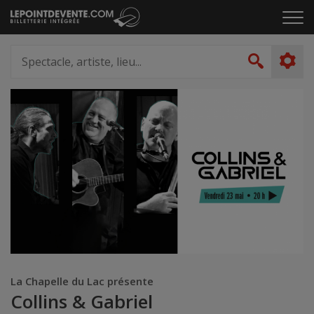
Passer
Cliq
au
pou
contenu
ouvr
Spectacle,
le
artiste,
Recher
men
lieu...
La Chapelle du Lac présente
Collins & Gabriel