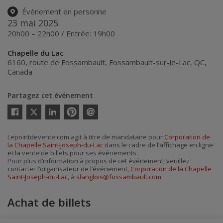
Événement en personne
23 mai 2025
20h00 – 22h00 / Entrée: 19h00
Chapelle du Lac
6160, route de Fossambault
,
Fossambault-sur-le-Lac
,
QC
,
Canada
Partagez cet événement
Twitter
Facebook
Linkedin
Pinterest
Envoyer
par
courriel
Lepointdevente.com agit à titre de mandataire pour
Corporation de
la Chapelle Saint-Joseph-du-Lac
dans le cadre de l’affichage en ligne
et la vente de billets pour ses événements.
Pour plus d’information à propos de cet événement, veuillez
contacter l’organisateur de l’événement,
Corporation de la Chapelle
Saint-Joseph-du-Lac
, à
slanglois@fossambault.com
.
Achat de billets