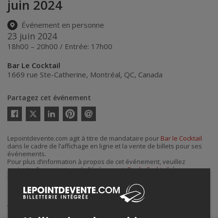
juin 2024
Événement en personne
23 juin 2024
18h00 – 20h00 / Entrée: 17h00
Bar Le Cocktail
1669 rue Ste-Catherine
,
Montréal
,
QC
,
Canada
Partagez cet événement
Twitter
Facebook
Linkedin
Pinterest
Envoyer
par
courriel
Lepointdevente.com agit à titre de mandataire pour
Bar le Cocktail
dans le cadre de l’affichage en ligne et la vente de billets pour ses
événements.
Pour plus d’information à propos de cet événement, veuillez
contacter l’organisateur de l’événement,
Bar le Cocktail
, à
reservations@barlecocktail.com
.
Achat de billets