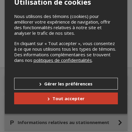
Utilisation de cookies
Nous utilisons des témoins (cookies) pour
améliorer votre expérience de navigation, offrir
Merci de confirmer que vous n'êtes pas un
des fonctionnalités relatives à notre site et
robot ci-bas.
analyser le trafic de nos sites.
En cliquant sur « Tout accepter », vous consentez
à ce que nous utilisions tous les types de témoins.
Des informations complémentaires se trouvent
dans nos
politiques de confidentialités
.
Gérer les préférences
Détails de l'événement
Tout accepter
Accès au site de l'événement
Informations relatives au stationnement