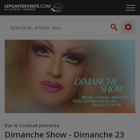
Passer
Cliq
au
pou
contenu
ouvr
Spectacle,
le
artiste,
Recher
men
lieu...
Bar le Cocktail présente
Dimanche Show - Dimanche 23