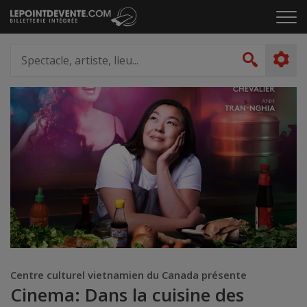
Passer
Cliq
au
pou
contenu
ouvr
Spectacle,
le
artiste,
Recher
men
lieu...
Centre culturel vietnamien du Canada présente
Cinema: Dans la cuisine des