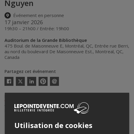
Nguyen
Événement en personne
17 janvier 2026
19h30 – 21h00 / Entrée: 19h00
Auditorium de la Grande Bibliothèque
475 Boul. de Maisonneuve E, Montréal, QC, Entrée rue Berri,
au nord du boulevard De Maisonneuve Est.
,
Montreal
,
QC
,
Canada
Partagez cet événement
Twitter
Facebook
Linkedin
Pinterest
Envoyer
par
courriel
Lepointdevente.com agit à titre de mandataire pour
Centre culturel
vietnamien du Canada
dans le cadre de l’affichage en ligne et la
vente de billets pour ses événements.
Pour plus d’information à propos de cet événement, veuillez
contacter l’organisateur de l’événement,
Centre culturel vietnamien
du Canada
, à
va@centreculturelvietnamien.ca
.
Utilisation de cookies